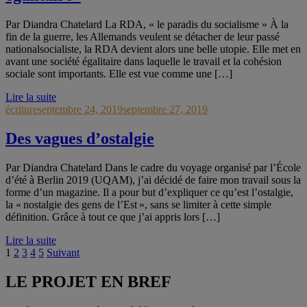
Par Diandra Chatelard La RDA, « le paradis du socialisme » À la
fin de la guerre, les Allemands veulent se détacher de leur passé
nationalsocialiste, la RDA devient alors une belle utopie. Elle met en
avant une société égalitaire dans laquelle le travail et la cohésion
sociale sont importants. Elle est vue comme une […]
Lire la suite
écriture
septembre 24, 2019
septembre 27, 2019
Des vagues d’ostalgie
Par Diandra Chatelard Dans le cadre du voyage organisé par l’École
d’été à Berlin 2019 (UQAM), j’ai décidé de faire mon travail sous la
forme d’un magazine. Il a pour but d’expliquer ce qu’est l’ostalgie,
la « nostalgie des gens de l’Est », sans se limiter à cette simple
définition. Grâce à tout ce que j’ai appris lors […]
Lire la suite
Navigation
Page
Page
Page
Page
Page
1
2
3
4
5
Suivant
des
articles
LE PROJET EN BREF