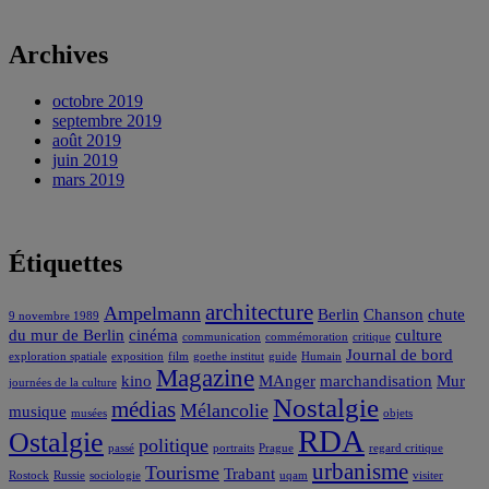
Archives
octobre 2019
septembre 2019
août 2019
juin 2019
mars 2019
Étiquettes
architecture
Ampelmann
Berlin
Chanson
chute
9 novembre 1989
du mur de Berlin
cinéma
culture
communication
commémoration
critique
Journal de bord
exploration spatiale
exposition
film
goethe institut
guide
Humain
Magazine
kino
MAnger
marchandisation
Mur
journées de la culture
Nostalgie
médias
Mélancolie
musique
musées
objets
RDA
Ostalgie
politique
passé
portraits
Prague
regard critique
urbanisme
Tourisme
Trabant
Rostock
Russie
sociologie
uqam
visiter