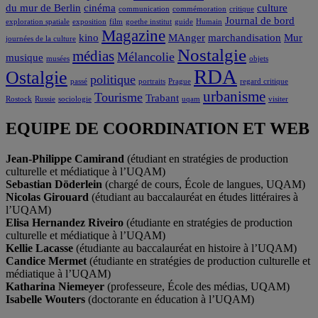
du mur de Berlin
cinéma
culture
communication
commémoration
critique
Journal de bord
exploration spatiale
exposition
film
goethe institut
guide
Humain
Magazine
kino
MAnger
marchandisation
Mur
journées de la culture
Nostalgie
médias
Mélancolie
musique
musées
objets
RDA
Ostalgie
politique
passé
portraits
Prague
regard critique
urbanisme
Tourisme
Trabant
Rostock
Russie
sociologie
uqam
visiter
EQUIPE DE COORDINATION ET WEB
Jean-Philippe Camirand
(étudiant en stratégies de production
culturelle et médiatique à l’UQAM)
Sebastian Döderlein
(chargé de cours, École de langues, UQAM)
Nicolas Girouard
(étudiant au baccalauréat en études littéraires à
l’UQAM)
Elisa Hernandez Riveiro
(étudiante en stratégies de production
culturelle et médiatique à l’UQAM)
Kellie Lacasse
(étudiante au baccalauréat en histoire à l’UQAM)
Candice Mermet
(étudiante en stratégies de production culturelle et
médiatique à l’UQAM)
Katharina Niemeyer
(professeure, École des médias, UQAM)
Isabelle Wouters
(doctorante en éducation à l’UQAM)