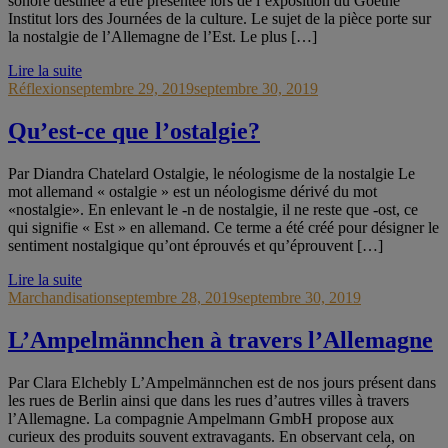
sonore destinée à être présentée lors de l’exposition du Goethe
Institut lors des Journées de la culture. Le sujet de la pièce porte sur
la nostalgie de l’Allemagne de l’Est. Le plus […]
Lire la suite
Réflexion
septembre 29, 2019
septembre 30, 2019
Qu’est-ce que l’ostalgie?
Par Diandra Chatelard Ostalgie, le néologisme de la nostalgie Le
mot allemand « ostalgie » est un néologisme dérivé du mot
«nostalgie». En enlevant le -n de nostalgie, il ne reste que -ost, ce
qui signifie « Est » en allemand. Ce terme a été créé pour désigner le
sentiment nostalgique qu’ont éprouvés et qu’éprouvent […]
Lire la suite
Marchandisation
septembre 28, 2019
septembre 30, 2019
L’Ampelmännchen à travers l’Allemagne
Par Clara Elchebly L’Ampelmännchen est de nos jours présent dans
les rues de Berlin ainsi que dans les rues d’autres villes à travers
l’Allemagne. La compagnie Ampelmann GmbH propose aux
curieux des produits souvent extravagants. En observant cela, on