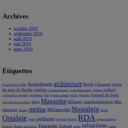
Archives
octobre 2019
septembre 2019
août 2019
juin 2019
mars 2019
Étiquettes
architecture
Ampelmann
Berlin
Chanson
chute
9 novembre 1989
du mur de Berlin
cinéma
culture
communication
commémoration
critique
Journal de bord
exploration spatiale
exposition
film
goethe institut
guide
Humain
Magazine
kino
MAnger
marchandisation
Mur
journées de la culture
Nostalgie
médias
Mélancolie
musique
musées
objets
RDA
Ostalgie
politique
passé
portraits
Prague
regard critique
urbanisme
Tourisme
Trabant
Rostock
Russie
sociologie
uqam
visiter