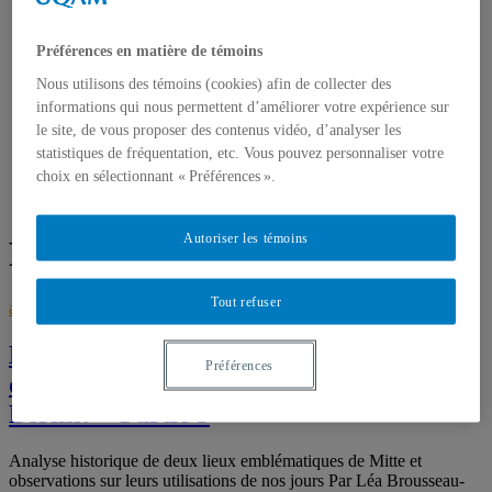
JOURNEES DE LA CULTURE
REVUE DE PRESSE
MA PERCEPTION DU MUR
Préférences en matière de témoins
BERLIN-PRAGUE
Nous utilisons des témoins (cookies) afin de collecter des
CONTACT
informations qui nous permettent d’améliorer votre expérience sur
le site, de vous proposer des contenus vidéo, d’analyser les
statistiques de fréquentation, etc. Vous pouvez personnaliser votre
choix en sélectionnant « Préférences ».
Accueil
kino
Autoriser les témoins
Étiquette :
kino
Tout refuser
architecture
,
BERLIN
,
urbanisme
août 20, 2019
septembre 24, 2019
Du régime de l’ex-RDA à aujourd’hui:
Préférences
que sont devenus ces lieux surprenants de
Berlin? – Partie 3
Analyse historique de deux lieux emblématiques de Mitte et
observations sur leurs utilisations de nos jours Par Léa Brousseau-