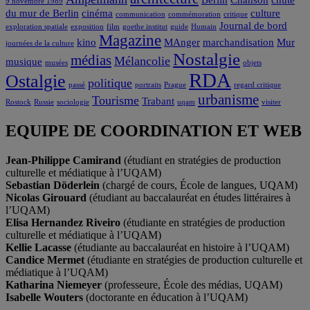
9 novembre 1989
du mur de Berlin
cinéma
culture
communication
commémoration
critique
Journal de bord
exploration spatiale
exposition
film
goethe institut
guide
Humain
Magazine
kino
MAnger
marchandisation
Mur
journées de la culture
Nostalgie
médias
Mélancolie
musique
musées
objets
RDA
Ostalgie
politique
passé
portraits
Prague
regard critique
urbanisme
Tourisme
Trabant
Rostock
Russie
sociologie
uqam
visiter
EQUIPE DE COORDINATION ET WEB
Jean-Philippe Camirand
(étudiant en stratégies de production
culturelle et médiatique à l’UQAM)
Sebastian Döderlein
(chargé de cours, École de langues, UQAM)
Nicolas Girouard
(étudiant au baccalauréat en études littéraires à
l’UQAM)
Elisa Hernandez Riveiro
(étudiante en stratégies de production
culturelle et médiatique à l’UQAM)
Kellie Lacasse
(étudiante au baccalauréat en histoire à l’UQAM)
Candice Mermet
(étudiante en stratégies de production culturelle et
médiatique à l’UQAM)
Katharina Niemeyer
(professeure, École des médias, UQAM)
Isabelle Wouters
(doctorante en éducation à l’UQAM)