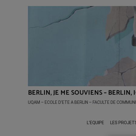
Aller
au
contenu
BERLIN, JE ME SOUVIENS – BERLIN,
UQAM – ECOLE D'ETE A BERLIN – FACULTE DE COMMUN
L’EQUIPE
LES PROJET