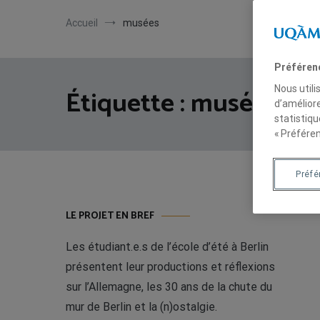
Accueil
musées
Préféren
Nous utili
Étiquette :
musées
d’améliore
statistiqu
« Préféren
Préf
LE PROJET EN BREF
Les étudiant.e.s de l’école d’été à Berlin
présentent leur productions et réflexions
sur l’Allemagne, les 30 ans de la chute du
mur de Berlin et la (n)ostalgie.