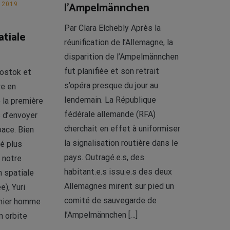
l’Ampelmännchen
 2019
Par Clara Elchebly Après la
atiale
réunification de l’Allemagne, la
disparition de l’Ampelmännchen
fut planifiée et son retrait
Vostok et
s’opéra presque du jour au
re en
lendemain. La République
 la première
fédérale allemande (RFA)
 d’envoyer
cherchait en effet à uniformiser
ace. Bien
la signalisation routière dans le
té plus
pays. Outragé.e.s, des
 notre
habitant.e.s issu.e.s des deux
n spatiale
Allemagnes mirent sur pied un
), Yuri
comité de sauvegarde de
emier homme
l’Ampelmännchen […]
n orbite