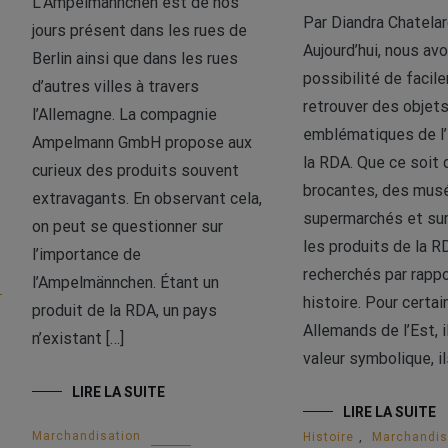
L’Ampelmännchen est de nos
Par Diandra Chatela
jours présent dans les rues de
Aujourd’hui, nous avo
Berlin ainsi que dans les rues
possibilité de facil
d’autres villes à travers
retrouver des objet
l’Allemagne. La compagnie
emblématiques de l
Ampelmann GmbH propose aux
la RDA. Que ce soit
curieux des produits souvent
brocantes, des mus
extravagants. En observant cela,
supermarchés et sur
on peut se questionner sur
les produits de la R
l’importance de
recherchés par rappo
l’Ampelmännchen. Étant un
histoire. Pour certai
produit de la RDA, un pays
Allemands de l’Est, i
n’existant […]
valeur symbolique, il
LIRE LA SUITE
LIRE LA SUITE
Marchandisation
Histoire
,
Marchandis