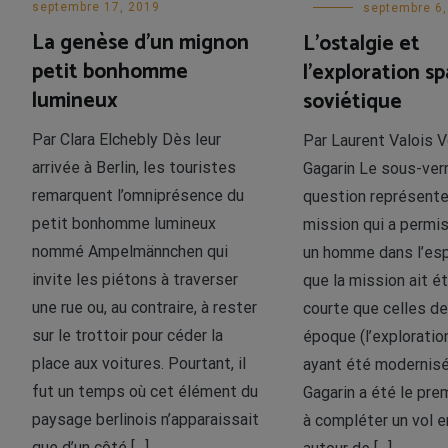
septembre 17, 2019
septembre 6,
La genèse d’un mignon
L’ostalgie et
petit bonhomme
l’exploration sp
lumineux
soviétique
Par Clara Elchebly Dès leur
Par Laurent Valois 
arrivée à Berlin, les touristes
Gagarin Le sous-ver
remarquent l’omniprésence du
question représente
petit bonhomme lumineux
mission qui a permis
nommé Ampelmännchen qui
un homme dans l’esp
invite les piétons à traverser
que la mission ait é
une rue ou, au contraire, à rester
courte que celles de
sur le trottoir pour céder la
époque (l’exploratio
place aux voitures. Pourtant, il
ayant été modernisée
fut un temps où cet élément du
Gagarin a été le pr
paysage berlinois n’apparaissait
à compléter un vol e
que d’un côté […]