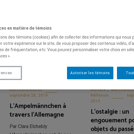
ces en matière de témoins
sons des témoins (cookies) afin de collecter des informations qui nous
sation
r votre expérience sur le site, de vous proposer des contenus vidéo, d’a
es de fréquentation, etc. Vous pouvez personnaliser votre choix en sél
ces ».
érences
Autoriser les témoins
Tout
Marchandisation
Histoire
,
Marchandis
septembre 28, 2019
Réflexion
sep
2019
L’Ampelmännchen à
L’ostalgie : un
travers l’Allemagne
engouement po
Par Clara Elchebly
objets du passé