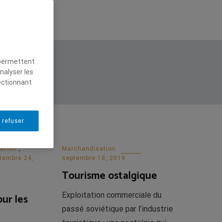
 permettent
nalyser les
ectionnant
 refuser
ation
,
Marchandisation
tembre 24,
septembre 18, 2019
Tourisme ostalgique
Exploitation commerciale du
ur les
passé soviétique par l’industrie