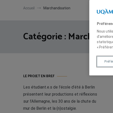
Accueil
Marchandisation
Préféren
Nous utili
Catégorie :
Marchandi
d’améliore
statistiqu
« Préféren
Préf
LE PROJET EN BREF
Les étudiant.e.s de l’école d’été à Berlin
présentent leur productions et réflexions
sur l’Allemagne, les 30 ans de la chute du
mur de Berlin et la (n)ostalgie.