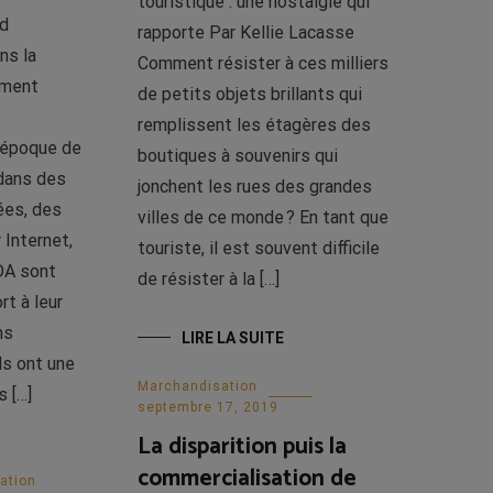
touristique : une nostalgie qui
rd
rapporte Par Kellie Lacasse
ns la
Comment résister à ces milliers
ement
de petits objets brillants qui
s
remplissent les étagères des
’époque de
boutiques à souvenirs qui
 dans des
jonchent les rues des grandes
ées, des
villes de ce monde ? En tant que
 Internet,
touriste, il est souvent difficile
DA sont
de résister à la […]
rt à leur
ns
LIRE LA SUITE
ls ont une
Marchandisation
s […]
septembre 17, 2019
La disparition puis la
commercialisation de
ation