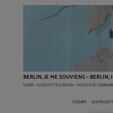
Aller
au
contenu
BERLIN, JE ME SOUVIENS – BERLIN,
UQAM – ECOLE D'ETE A BERLIN – FACULTE DE COMMUN
L’EQUIPE
LES PROJET