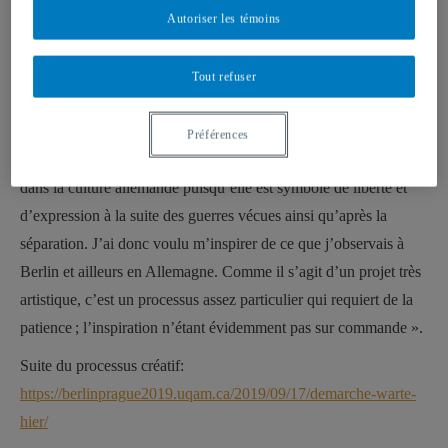
Melyssa Lemieux:
Autoriser les témoins
« Pour la réalisation du
28 septembre 2019, Goethe Institut,
projet personnel
Montréal
Tout refuser
concernant l’
ostalgie
,
mon but depuis le tout
Préférences
début était de créer une chanson. La musique est importante
dans la culture allemande puisqu’elle est symbole de liberté et
d’expression à la suite des guerres vécues ainsi qu’après la
séparation. J’ai donc voulu m’inspirer de ce que j’observais à
Berlin et ailleurs en Allemagne. Comme il s’agit d’un projet très
artistique, c’est un processus assez particulier qui requiert de la
patience ; l’inspiration n’étant évidemment pas sur commande ».
Suite du processus créatif:
https://berlinprague2019.uqam.ca/2019/09/17/demarche-warte-
hier/