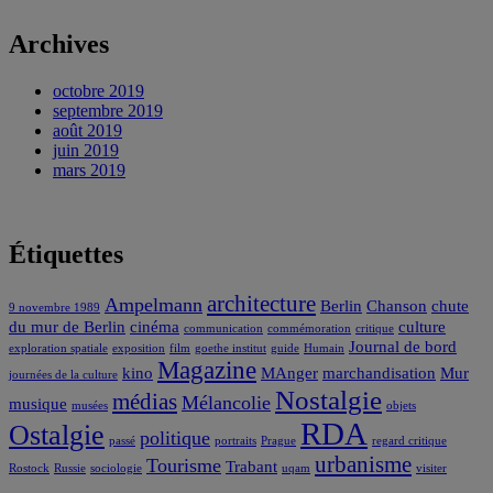
Archives
octobre 2019
septembre 2019
août 2019
juin 2019
mars 2019
Étiquettes
architecture
Ampelmann
Berlin
Chanson
chute
9 novembre 1989
du mur de Berlin
cinéma
culture
communication
commémoration
critique
Journal de bord
exploration spatiale
exposition
film
goethe institut
guide
Humain
Magazine
kino
MAnger
marchandisation
Mur
journées de la culture
Nostalgie
médias
Mélancolie
musique
musées
objets
RDA
Ostalgie
politique
passé
portraits
Prague
regard critique
urbanisme
Tourisme
Trabant
Rostock
Russie
sociologie
uqam
visiter