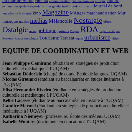
du mur de Berlin
cinéma
culture
communication
commémoration
critique
Journal de bord
exploration spatiale
exposition
film
goethe institut
guide
Humain
Magazine
kino
MAnger
marchandisation
Mur
journées de la culture
Nostalgie
médias
Mélancolie
musique
musées
objets
RDA
Ostalgie
politique
passé
portraits
Prague
regard critique
urbanisme
Tourisme
Trabant
Rostock
Russie
sociologie
uqam
visiter
EQUIPE DE COORDINATION ET WEB
Jean-Philippe Camirand
(étudiant en stratégies de production
culturelle et médiatique à l’UQAM)
Sebastian Döderlein
(chargé de cours, École de langues, UQAM)
Nicolas Girouard
(étudiant au baccalauréat en études littéraires à
l’UQAM)
Elisa Hernandez Riveiro
(étudiante en stratégies de production
culturelle et médiatique à l’UQAM)
Kellie Lacasse
(étudiante au baccalauréat en histoire à l’UQAM)
Candice Mermet
(étudiante en stratégies de production culturelle et
médiatique à l’UQAM)
Katharina Niemeyer
(professeure, École des médias, UQAM)
Isabelle Wouters
(doctorante en éducation à l’UQAM)