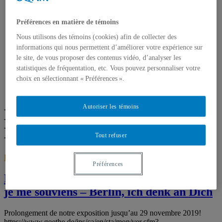
JOURNEES DE LA CULTURE
REVUE DE PRESSE
MA PERCEPTION DU MUR
Préférences en matière de témoins
BERLIN-PRAGUE
Nous utilisons des témoins (cookies) afin de collecter des
CONTACT
informations qui nous permettent d’améliorer votre expérience sur
le site, de vous proposer des contenus vidéo, d’analyser les
statistiques de fréquentation, etc. Vous pouvez personnaliser votre
choix en sélectionnant « Préférences ».
Accueil
chute du mur de Berlin
Autoriser les témoins
Étiquette :
chute du mur de
Berlin
Tout refuser
BERLIN
,
Histoire
,
Réflexion
octobre 17, 2019
octobre 17, 2019
Préférences
Prolongement expo – 1989-2019/ Berlin,
je me souviens – Berlin, ich denk an Dich
Prolongement de notre exposition jusqu’au 29 novembre 2019!
https://www.goethe.de/ins/ca/en/sta/mon/ver.cfm?