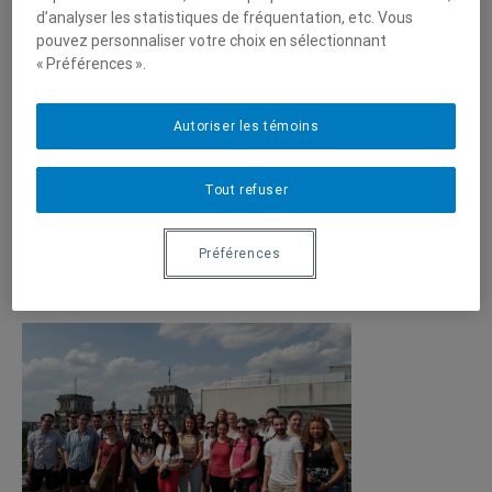
d’analyser les statistiques de fréquentation, etc. Vous
LIRE LA SUITE
pouvez personnaliser votre choix en sélectionnant
« Préférences ».
Autoriser les témoins
LE PROJET EN BREF
Tout refuser
Les étudiant.e.s de l’école d’été à Berlin présentent leur
Préférences
productions et réflexions sur l’Allemagne, les 30 ans de la
chute du mur de Berlin et la (n)ostalgie.