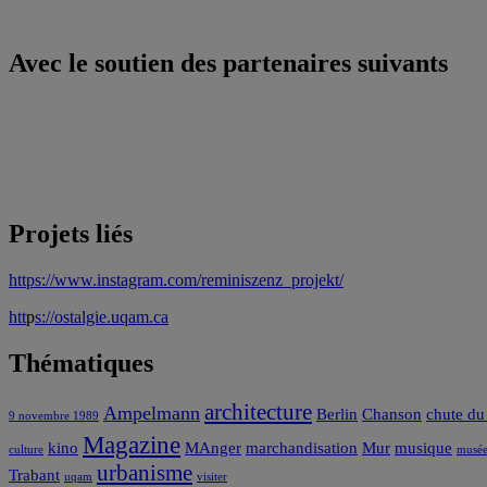
Avec le soutien des partenaires suivants
Projets liés
https://www.instagram.com/reminiszenz_projekt/
htt
p
s://ostalgie.uqam.ca
Thématiques
architecture
Ampelmann
Berlin
Chanson
chute du
9 novembre 1989
Magazine
kino
MAnger
marchandisation
Mur
musique
culture
musée
urbanisme
Trabant
uqam
visiter