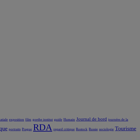
Journal de bord
atiale
exposition
film
goethe institut
guide
Humain
journées de la
RDA
ique
Tourisme
portraits
Prague
regard critique
Rostock
Russie
sociologie