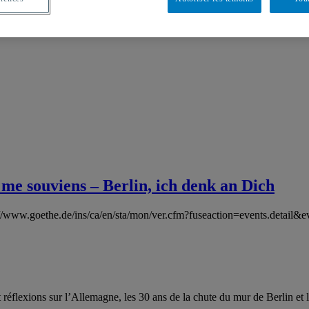
me souviens – Berlin, ich denk an Dich
://www.goethe.de/ins/ca/en/sta/mon/ver.cfm?fuseaction=events.detail
t réflexions sur l’Allemagne, les 30 ans de la chute du mur de Berlin et l