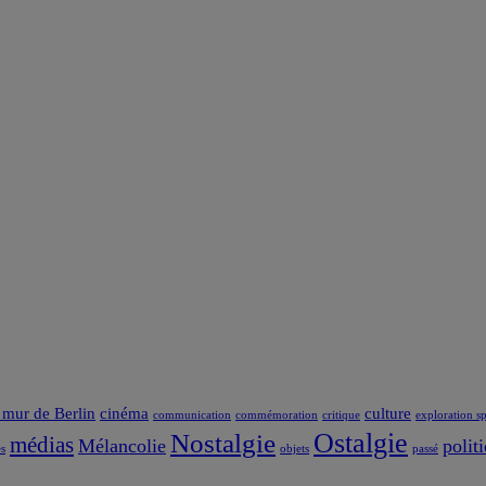
 mur de Berlin
cinéma
culture
communication
commémoration
critique
exploration sp
Ostalgie
Nostalgie
médias
Mélancolie
polit
s
objets
passé