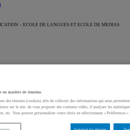
ICATION – ECOLE DE LANGUES ET ECOLE DE MEDIAS
s en matière de témoins
ons des témoins (cookies) afin de collecter des informations qui nous permetten
ience sur le site, de vous proposer des contenus vidéo, d’analyser les statistique
on, etc. Vous pouvez personnaliser votre choix en sélectionnant « Préférences ».
érences
Autoriser les témoins
Tout