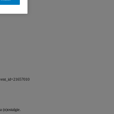
&event_id=21657010
a (n)ostalgie.