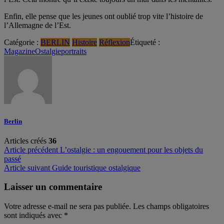
Enfin, elle pense que les jeunes ont oublié trop vite l’histoire de
l’Allemagne de l’Est.
Catégorie :
BERLIN
Histoire
Réflexion
Étiqueté :
Magazine
Ostalgie
portraits
Berlin
Articles créés
36
Navigation
Article précédent
L’ostalgie : un engouement pour les objets du
passé
de
Article suivant
Guide touristique ostalgique
l’article
Laisser un commentaire
Votre adresse e-mail ne sera pas publiée.
Les champs obligatoires
sont indiqués avec
*