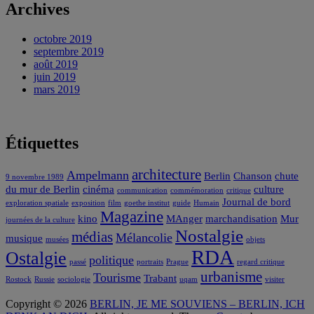
Archives
octobre 2019
septembre 2019
août 2019
juin 2019
mars 2019
Étiquettes
architecture
Ampelmann
Berlin
Chanson
chute
9 novembre 1989
du mur de Berlin
cinéma
culture
communication
commémoration
critique
Journal de bord
exploration spatiale
exposition
film
goethe institut
guide
Humain
Magazine
kino
MAnger
marchandisation
Mur
journées de la culture
Nostalgie
médias
Mélancolie
musique
musées
objets
RDA
Ostalgie
politique
passé
portraits
Prague
regard critique
urbanisme
Tourisme
Trabant
Rostock
Russie
sociologie
uqam
visiter
Copyright © 2026
BERLIN, JE ME SOUVIENS – BERLIN, ICH