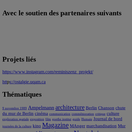
Avec le soutien des partenaires suivants
Projets liés
https://www.instagram.com/reminiszenz_projekt/
htt
p
s://ostalgie.uqam.ca
Thématiques
architecture
Ampelmann
Berlin
Chanson
chute
9 novembre 1989
du mur de Berlin
cinéma
culture
communication
commémoration
critique
Journal de bord
exploration spatiale
exposition
film
goethe institut
guide
Humain
Magazine
kino
MAnger
marchandisation
Mur
journées de la culture