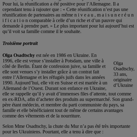
Pour lui, la réunification a été positive pour l’Allemagne. Il a
cependant tenu à rajouter que : « Cette réunification n’est pas une
réunification de partenaires au même n i v e a u , m a i s u n e r é u n
i f i c a t i o n comparable à celle d’un riche et d’un pauvre qui
demande à prendre part. » Le plus important pour lui aujourd’hui est
qu’il voit sa famille comme il le souhaite.
Troisième portrait
Olga Osadtschy
est née en 1986 en Ukraine. En
1996, elle est venue s’installer à Potsdam, une ville à
Olga
côté de Berlin. Étant de confession juive, sa famille et
Osadtschy,
elle sont venues s’y installer grâce à un contrat fait
33 ans,
entre l’Allemagne et les réfugiés juifs dans les années
originaire
1990. Aujourd’hui, elle vit en Suisse et est mariée à un
d’Ukraine
Allemand de l’Ouest. Durant son enfance en Ukraine,
elle se rappelle qu’il y avait d’immenses files d’attente, tout comme
en ex-RDA, afin d’acheter des produits au supermarché. Son grand-
père étant médecin, et membre du parti communiste du pays, sa
famille et elle bénéficiaient tout de même de certains avantages
comme des vêtements et de la nourriture.
Selon Mme Osadtschy, la chute du Mur n’a pas été très importante
pour les Ukrainiens. Pourtant, elle a tenu à dire que :