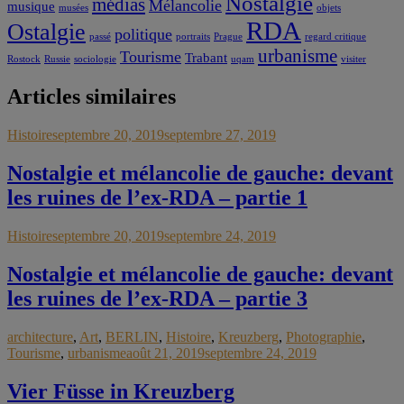
Nostalgie
médias
Mélancolie
musique
musées
objets
RDA
Ostalgie
politique
passé
portraits
Prague
regard critique
urbanisme
Tourisme
Trabant
Rostock
Russie
sociologie
uqam
visiter
Articles similaires
Histoire
septembre 20, 2019
septembre 27, 2019
Nostalgie et mélancolie de gauche: devant
les ruines de l’ex-RDA – partie 1
Histoire
septembre 20, 2019
septembre 24, 2019
Nostalgie et mélancolie de gauche: devant
les ruines de l’ex-RDA – partie 3
architecture
,
Art
,
BERLIN
,
Histoire
,
Kreuzberg
,
Photographie
,
Tourisme
,
urbanisme
août 21, 2019
septembre 24, 2019
Vier Füsse in Kreuzberg