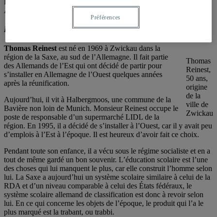
La troisième personne est une Ukrainienne juive ayant vécu en
Allemagne après la chute du Mur.
Préférences
Premier portrait
Thomas Reinest
est né en 1969 à Zwickau dans la
région de la Saxe, au sud de l’Allemagne. Il fait partie
Thomas
des Allemands de l’Est qui ont décidé de partir pour
Reinest,
s’installer en Allemagne de l’Ouest quelques années
50 ans,
après la réunification.
origine
de la
Aujourd’hui, il vit à Halbergmoos, une commune de la
ville de
Bavière non loin de Munich. Monsieur Reinest occupe le
Zwickau
poste de responsable d’un supermarché LIDL de la
région. En 1995, il a décidé de s’installer à l’Ouest, car il y avait peu
d’emplois à l’Est à l’époque. Il est heureux d’avoir fait ce choix.
Pendant toute son enfance, il a vécu sous le régime socialiste et en a
tout de même gardé un bon souvenir. L’éducation scolaire est l’une
des choses qui lui manquent le plus, car elle construit l’homme selon
lui. La Saxe a aujourd’hui un système scolaire similaire à celui de la
RDA et d’un niveau comparable à celui des États fédéraux, le
système scolaire allemand de classification est donc à revoir selon
lui. En ce qui concerne les objets de l’époque, le produit qui l’a le
plus marqué est la trabant, ou trabbi.