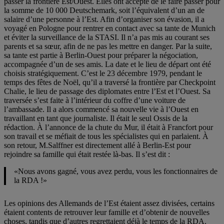
passer la frontière Est/Ouest. Elles ont accepté de le faire passer pour
la somme de 10 000 Deutschemark, soit l’équivalent d’un an de
salaire d’une personne à l’Est. Afin d’organiser son évasion, il a
voyagé en Pologne pour rentrer en contact avec sa tante de Munich
et éviter la surveillance de la STASI. Il n’a pas mis au courant ses
parents et sa sœur, afin de ne pas les mettre en danger. Par la suite,
sa tante est partie à Berlin-Ouest pour préparer la négociation,
accompagnée d’un de ses amis. La date et le lieu de départ ont été
choisis stratégiquement. C’est le 23 décembre 1979, pendant le
temps des fêtes de Noël, qu’il a traversé la frontière par Checkpoint
Chalie, le lieu de passage des diplomates entre l’Est et l’Ouest. Sa
traversée s’est faite à l’intérieur du coffre d’une voiture de
l’ambassade. Il a alors commencé sa nouvelle vie à l’Ouest en
travaillant en tant que journaliste. Il était le seul Ossis de la
rédaction. À l’annonce de la chute du Mur, il était à Francfort pour
son travail et se méfiait de tous les spécialistes qui en parlaient. À
son retour, M.Salffner est directement allé à Berlin-Est pour
rejoindre sa famille qui était restée là-bas. Il s’est dit :
«Nous avons gagné, vous avez perdu, vous les fonctionnaires de
la RDA !»
Les opinions des Allemands de l’Est étaient assez divisées, certains
étaient contents de retrouver leur famille et d’obtenir de nouvelles
choses, tandis que d’autres regrettaient déjà le temps de la RDA.