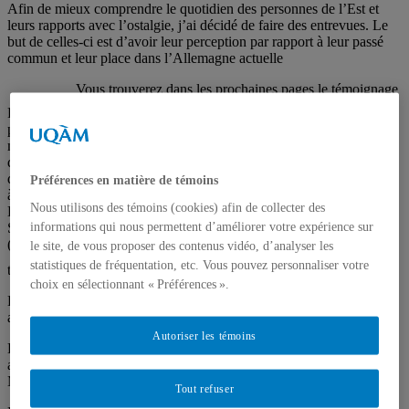
Afin de mieux comprendre le quotidien des personnes de l’Est et
leurs rapports avec l’ostalgie, j’ai décidé de faire des entrevues. Le
but de celles-ci est d’avoir leur perception par rapport à leur passé
commun et leur place dans l’Allemagne actuelle
Vous trouverez dans les prochaines pages le témoignage
de trois personnes affiliées directement ou indirectement
Photo
au régime de l’ex-RDA et sélectionnées de façon
prise au
aléatoire. Pour ce faire, j’ai créé un questionnaire
mémorial
comportant une dizaine de questions ouvertes. Ces
du mur
questions portent sur leur passé, ce qu’ils aimaient ou
de Berlin
Préférences en matière de témoins
n’aimaient pas dans le régime et surtout ce qui leur
à
manque et qui peut les rendre « ostalgiques ». Les
Nous utilisons des témoins (cookies) afin de collecter des
Bernauer
entrevues ont été faites en français ou en allemand et
informations qui nous permettent d’améliorer votre expérience sur
StraBe
sont d’une durée de sept à quinze minutes. Des photos
(Berlin)
le site, de vous proposer des contenus vidéo, d’analyser les
ont également été prise afin d’accompagner les
statistiques de fréquentation, etc. Vous pouvez personnaliser votre
témoignages d’images.
choix en sélectionnant « Préférences ».
La première personne interviewée est un Allemand de l’Est,
aujourd’hui responsable d’un supermarché LIDL.
Autoriser les témoins
La seconde personne est un Allemand de l’Est également,
aujourd’hui professeur à l’Université et guide francophone au DDR
Museum
Tout refuser