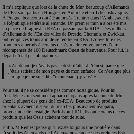
Il m’a expliqué que lors de la chute du Mur, beaucoup d’Allemands
de l’Est sont partis en Hongrie, en Autriche et en Tchécoslovaquie.
À Prague, beaucoup ont été autorisés à rentrer dans l’Ambassade de
la République fédérale allemande. Un premier train a alors été mis
en place de Prague à la RFA en passant par la RDA . Des milliers
d’Allemands de l’Est des villes de Dresde, Chemnitz et Zwickau,
ont rempli ces trains afin de se rendre en RFA. L’ouverture des
frontières a permis à certains de s’y rendre en voiture et d’être
récompensés de 100 Deutschmark Ouest de bienvenue. Pour lui, le
départ n’était pas obligatoire :
« Au début, je n’avais pas le désir d’aller à l’Ouest, parce que
j’étais satisfait de mon pays et de mon enfance. Ce n’est que plus
tard que je me suis dit : “maintenant j’y vais” »
Pourtant, il ne se considère pas comme nostalgique. Pour lui,
l’ostalgie est un sentiment apparu cinq ans après la chute du Mur
chez la plupart des gens de l’ex-RDA. Beaucoup de produits
orientaux avaient disparu du marché, puis avaient réapparu,
provocant cette nostalgie. Parfois au LIDL, ils ont certains de ces
produits que les Ossis achètent tout de suite.
Enfin, M.Reinest pense qu’il existe toujours une frontière dans
l’esprit des Allemands de l’Allemagne actuelle : des préjugés Est/