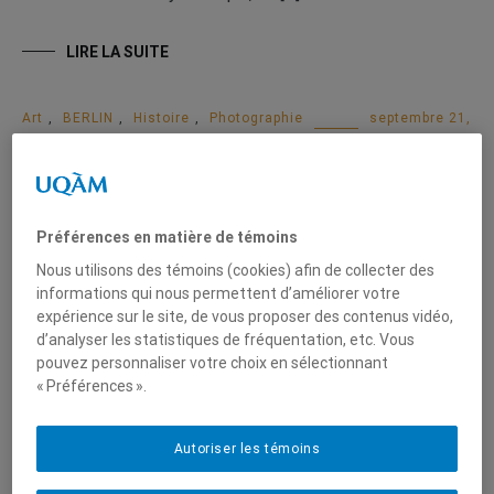
LIRE LA SUITE
Art
,
BERLIN
,
Histoire
,
Photographie
septembre 21,
2019
Reminiszens
Un retour vers le passé Par Elisa Hernandez Riveiro et
Préférences en matière de témoins
Candice Mermet Reminiszenz vise à explorer la
Nous utilisons des témoins (cookies) afin de collecter des
perception de la séparation de l’Allemagne à travers les
informations qui nous permettent d’améliorer votre
yeux de plusieurs témoins. À l’aide d’une sélection
expérience sur le site, de vous proposer des contenus vidéo,
d’analyser les statistiques de fréquentation, etc. Vous
d’images et de mots, nous cherchons à illustrer des
pouvez personnaliser votre choix en sélectionnant
émotions authentiques, des pensées profondes. Notre
« Préférences ».
projet se veut un voyage au […]
Autoriser les témoins
LIRE LA SUITE