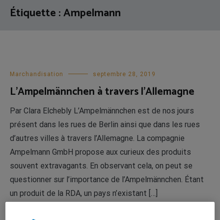
Étiquette :
Ampelmann
Marchandisation
septembre 28, 2019
L’Ampelmännchen à travers l’Allemagne
Par Clara Elchebly L’Ampelmännchen est de nos jours
présent dans les rues de Berlin ainsi que dans les rues
d’autres villes à travers l’Allemagne. La compagnie
Ampelmann GmbH propose aux curieux des produits
souvent extravagants. En observant cela, on peut se
questionner sur l’importance de l’Ampelmännchen. Étant
un produit de la RDA, un pays n’existant […]
LIRE LA SUITE