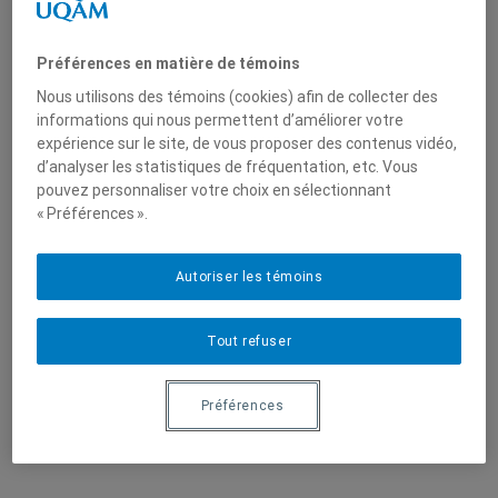
Préférences en matière de témoins
Marchandisation
septembre 17, 2019
La disparition puis la commercialisation de
Nous utilisons des témoins (cookies) afin de collecter des
informations qui nous permettent d’améliorer votre
l’Ampelmännchen
expérience sur le site, de vous proposer des contenus vidéo,
d’analyser les statistiques de fréquentation, etc. Vous
Par Clara Elchebly Après la réunification de l’Allemagne, la
pouvez personnaliser votre choix en sélectionnant
disparition de l’Ampelmännchen fut planifiée et son
« Préférences ».
retrait s’opéra presque du jour au lendemain. La
République fédérale allemande (RFA) cherchait en effet à
Autoriser les témoins
uniformiser la signalisation routière dans le pays.
Outragé.e.s, des habitant.e.s issu.e.s des deux
Tout refuser
Allemagnes mirent sur pied un comité de sauvegarde de
l’Ampelmännchen […]
Préférences
LIRE LA SUITE