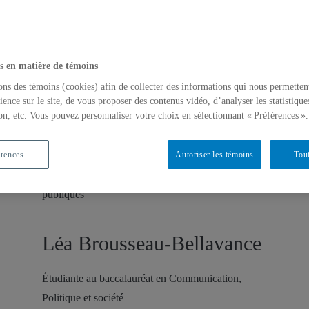
ants de l’Université du Québec à Montréal (UQAM) qui prirent part
rojet.
Coralie Bédard
s en matière de témoins
ons des témoins (cookies) afin de collecter des informations qui nous permetten
Étudiante en Action Culturelle
ience sur le site, de vous proposer des contenus vidéo, d’analyser les statistique
on, etc. Vous pouvez personnaliser votre choix en sélectionnant « Préférences ».
Charles Bélanger-Lecours
érences
Autoriser les témoins
Tout
Étudiante en Communication et relations
publiques
Léa Brousseau-Bellavance
Étudiante au baccalauréat en Communication,
Politique et société