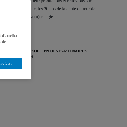
présentent leur productions et réflexions sur
l’Allemagne, les 30 ans de la chute du mur de
Berlin et la (n)ostalgie.
t d’améliorer
s de
AVEC LE SOUTIEN DES PARTENAIRES
SUIVANTS
 refuser