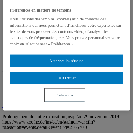
JOURNEES DE LA CULTURE
REVUE DE PRESSE
Préférences en matière de témoins
MA PERCEPTION DU MUR
BERLIN-PRAGUE
Nous utilisons des témoins (cookies) afin de collecter des
CONTACT
informations qui nous permettent d’améliorer votre expérience sur
le site, de vous proposer des contenus vidéo, d’analyser les
statistiques de fréquentation, etc. Vous pouvez personnaliser votre
choix en sélectionnant « Préférences ».
Accueil
Berlin
Autoriser les témoins
Étiquette :
Berlin
Tout refuser
BERLIN
,
Histoire
,
Réflexion
octobre 17, 2019
octobre 17, 2019
Prolongement expo – 1989-2019/ Berlin,
Préférences
je me souviens – Berlin, ich denk an Dich
Prolongement de notre exposition jusqu’au 29 novembre 2019!
https://www.goethe.de/ins/ca/en/sta/mon/ver.cfm?
fuseaction=events.detail&event_id=21657010