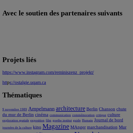
Avec le soutien des partenaires suivants
Projets liés
https://www.instagram.com/reminiszenz_projekt/
htt
p
s://ostalgie.uqam.ca
Thématiques
architecture
Ampelmann
Berlin
Chanson
chute
9 novembre 1989
du mur de Berlin
cinéma
culture
communication
commémoration
critique
Journal de bord
exploration spatiale
exposition
film
goethe institut
guide
Humain
Magazine
kino
MAnger
marchandisation
Mur
journées de la culture