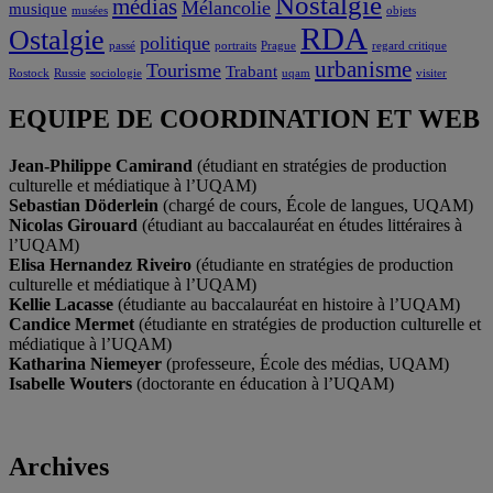
Nostalgie
médias
Mélancolie
musique
musées
objets
RDA
Ostalgie
politique
passé
portraits
Prague
regard critique
urbanisme
Tourisme
Trabant
Rostock
Russie
sociologie
uqam
visiter
EQUIPE DE COORDINATION ET WEB
Jean-Philippe Camirand
(étudiant en stratégies de production
culturelle et médiatique à l’UQAM)
Sebastian Döderlein
(chargé de cours, École de langues, UQAM)
Nicolas Girouard
(étudiant au baccalauréat en études littéraires à
l’UQAM)
Elisa Hernandez Riveiro
(étudiante en stratégies de production
culturelle et médiatique à l’UQAM)
Kellie Lacasse
(étudiante au baccalauréat en histoire à l’UQAM)
Candice Mermet
(étudiante en stratégies de production culturelle et
médiatique à l’UQAM)
Katharina Niemeyer
(professeure, École des médias, UQAM)
Isabelle Wouters
(doctorante en éducation à l’UQAM)
Archives