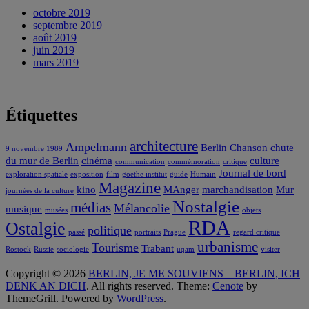
octobre 2019
septembre 2019
août 2019
juin 2019
mars 2019
Étiquettes
architecture
Ampelmann
Berlin
Chanson
chute
9 novembre 1989
du mur de Berlin
cinéma
culture
communication
commémoration
critique
Journal de bord
exploration spatiale
exposition
film
goethe institut
guide
Humain
Magazine
kino
MAnger
marchandisation
Mur
journées de la culture
Nostalgie
médias
Mélancolie
musique
musées
objets
RDA
Ostalgie
politique
passé
portraits
Prague
regard critique
urbanisme
Tourisme
Trabant
Rostock
Russie
sociologie
uqam
visiter
Copyright © 2026
BERLIN, JE ME SOUVIENS – BERLIN, ICH
DENK AN DICH
. All rights reserved. Theme:
Cenote
by
ThemeGrill. Powered by
WordPress
.