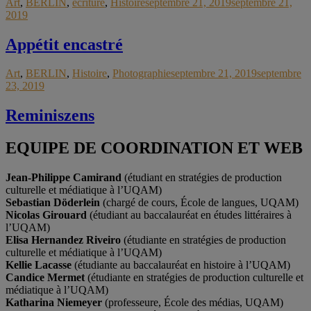
Art
,
BERLIN
,
écriture
,
Histoire
septembre 21, 2019
septembre 21,
2019
Appétit encastré
Art
,
BERLIN
,
Histoire
,
Photographie
septembre 21, 2019
septembre
23, 2019
Reminiszens
EQUIPE DE COORDINATION ET WEB
Jean-Philippe Camirand
(étudiant en stratégies de production
culturelle et médiatique à l’UQAM)
Sebastian Döderlein
(chargé de cours, École de langues, UQAM)
Nicolas Girouard
(étudiant au baccalauréat en études littéraires à
l’UQAM)
Elisa Hernandez Riveiro
(étudiante en stratégies de production
culturelle et médiatique à l’UQAM)
Kellie Lacasse
(étudiante au baccalauréat en histoire à l’UQAM)
Candice Mermet
(étudiante en stratégies de production culturelle et
médiatique à l’UQAM)
Katharina Niemeyer
(professeure, École des médias, UQAM)