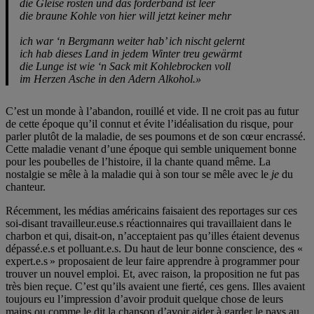
die Gleise rosten und das förderband ist leer
die braune Kohle von hier will jetzt keiner mehr
ich war ‘n Bergmann weiter hab’ ich nischt gelernt
ich hab dieses Land in jedem Winter treu gewärmt
die Lunge ist wie ‘n Sack mit Kohlebrocken voll
im Herzen Asche in den Adern Alkohol.»
C’est un monde à l’abandon, rouillé et vide. Il ne croit pas au futur
de cette époque qu’il connut et évite l’idéalisation du risque, pour
parler plutôt de la maladie, de ses poumons et de son cœur encrassé.
Cette maladie venant d’une époque qui semble uniquement bonne
pour les poubelles de l’histoire, il la chante quand même. La
nostalgie se mêle à la maladie qui à son tour se mêle avec le
je
du
chanteur.
Récemment, les médias américains faisaient des reportages sur ces
soi-disant travailleur.euse.s réactionnaires qui travaillaient dans le
charbon et qui, disait-on, n’acceptaient pas qu’illes étaient devenus
dépassé.e.s et polluant.e.s. Du haut de leur bonne conscience, des «
expert.e.s » proposaient de leur faire apprendre à programmer pour
trouver un nouvel emploi. Et, avec raison, la proposition ne fut pas
très bien reçue. C’est qu’ils avaient une fierté, ces gens. Illes avaient
toujours eu l’impression d’avoir produit quelque chose de leurs
mains ou comme le dit la chanson d’avoir aider à garder le pays au