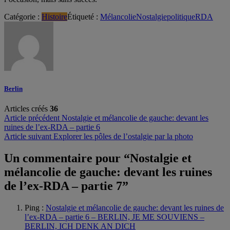
Catégorie :
Histoire
Étiqueté :
Mélancolie
Nostalgie
politique
RDA
Berlin
Articles créés
36
Navigation
Article précédent
Nostalgie et mélancolie de gauche: devant les
ruines de l’ex-RDA – partie 6
de
Article suivant
Explorer les pôles de l’ostalgie par la photo
l’article
Un commentaire pour “
Nostalgie et
mélancolie de gauche: devant les ruines
de l’ex-RDA – partie 7
”
Ping :
Nostalgie et mélancolie de gauche: devant les ruines de
l’ex-RDA – partie 6 – BERLIN, JE ME SOUVIENS –
BERLIN, ICH DENK AN DICH