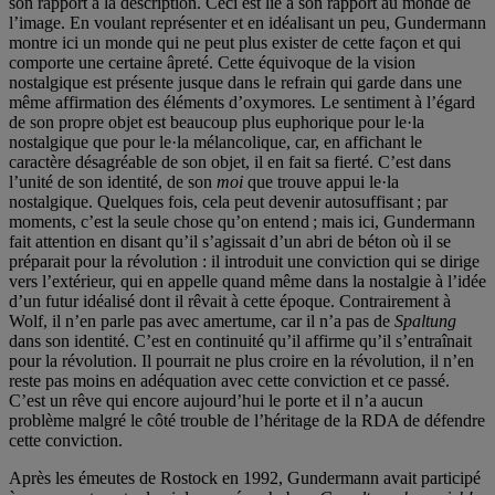
son rapport à la description. Ceci est lié à son rapport au monde de
l’image. En voulant représenter et en idéalisant un peu, Gundermann
montre ici un monde qui ne peut plus exister de cette façon et qui
comporte une certaine âpreté. Cette équivoque de la vision
nostalgique est présente jusque dans le refrain qui garde dans une
même affirmation des éléments d’oxymores
.
Le sentiment à l’égard
de son propre objet est beaucoup plus euphorique pour le·la
nostalgique que pour le·la mélancolique, car, en affichant le
caractère désagréable de son objet, il en fait sa fierté. C’est dans
l’unité de son identité, de son
moi
que trouve appui le·la
nostalgique. Quelques fois, cela peut devenir autosuffisant ; par
moments, c’est la seule chose qu’on entend ; mais ici, Gundermann
fait attention en disant qu’il s’agissait d’un abri de béton où il se
préparait pour la révolution : il introduit une conviction qui se dirige
vers l’extérieur, qui en appelle quand même dans la nostalgie à l’idée
d’un futur idéalisé dont il rêvait à cette époque. Contrairement à
Wolf, il n’en parle pas avec amertume, car il n’a pas de
Spaltung
dans son identité. C’est en continuité qu’il affirme qu’il s’entraînait
pour la révolution. Il pourrait ne plus croire en la révolution, il n’en
reste pas moins en adéquation avec cette conviction et ce passé.
C’est un rêve qui encore aujourd’hui le porte et il n’a aucun
problème malgré le côté trouble de l’héritage de la RDA de défendre
cette conviction.
Après les émeutes de Rostock en 1992, Gundermann avait participé