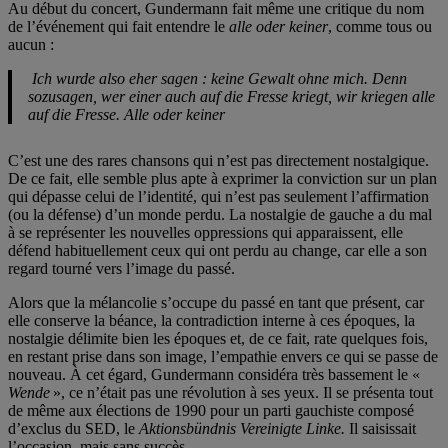
Au début du concert, Gundermann fait même une critique du nom
de l’événement qui fait entendre le
alle oder keiner
, comme tous ou
aucun :
Ich wurde also eher sagen : keine Gewalt ohne mich. Denn
sozusagen, wer einer auch auf die Fresse kriegt, wir kriegen alle
auf die Fresse. Alle oder keiner
C’est une des rares chansons qui n’est pas directement nostalgique.
De ce fait, elle semble plus apte à exprimer la conviction sur un plan
qui dépasse celui de l’identité, qui n’est pas seulement l’affirmation
(ou la défense) d’un monde perdu. La nostalgie de gauche a du mal
à se représenter les nouvelles oppressions qui apparaissent, elle
défend habituellement ceux qui ont perdu au change, car elle a son
regard tourné vers l’image du passé.
Alors que la mélancolie s’occupe du passé en tant que présent, car
elle conserve la béance, la contradiction interne à ces époques, la
nostalgie délimite bien les époques et, de ce fait, rate quelques fois,
en restant prise dans son image, l’empathie envers ce qui se passe de
nouveau. À cet égard, Gundermann considéra très bassement le «
Wende
», ce n’était pas une révolution à ses yeux. Il se présenta tout
de même aux élections de 1990 pour un parti gauchiste composé
d’exclus du SED, le
Aktionsbündnis Vereinigte Linke.
Il saisissait
l’occasion, mais
sans succès.