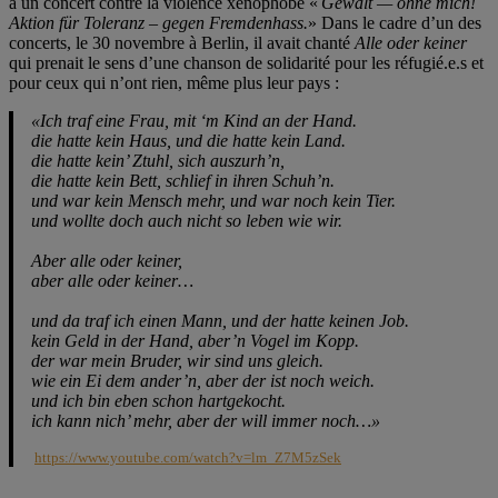
à un concert contre la violence xénophobe «
Gewalt — ohne mich!
Aktion für Toleranz – gegen Fremdenhass.
» Dans le cadre d’un des
concerts, le 30 novembre à Berlin, il avait chanté
Alle oder keiner
qui prenait le sens d’une chanson de solidarité pour les réfugié.e.s et
pour ceux qui n’ont rien, même plus leur pays :
«Ich traf eine Frau, mit ‘m Kind an der Hand.
die hatte kein Haus, und die hatte kein Land.
die hatte kein’ Ztuhl, sich auszurh’n,
die hatte kein Bett, schlief in ihren Schuh’n.
und war kein Mensch mehr, und war noch kein Tier.
und wollte doch auch nicht so leben wie wir.
Aber alle oder keiner,
aber alle oder keiner…
und da traf ich einen Mann, und der hatte keinen Job.
kein Geld in der Hand, aber’n Vogel im Kopp.
der war mein Bruder, wir sind uns gleich.
wie ein Ei dem ander’n, aber der ist noch weich.
und ich bin eben schon hartgekocht.
ich kann nich’ mehr, aber der will immer noch…»
https://www.youtube.com/watch?v=lm_Z7M5zSek