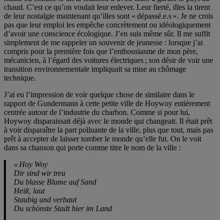
chaud. C’est ce qu’on voulait leur enlever. Leur fierté, illes la tirent
de leur nostalgie maintenant qu’illes sont « dépassé.e.s ». Je ne crois
pas que leur emploi les empêche concrètement ou idéologiquement
d’avoir une conscience écologique. J’en suis même sûr. Il me suffit
simplement de me rappeler un souvenir de jeunesse : lorsque j’ai
compris pour la première fois que l’enthousiasme de mon père,
mécanicien, à l’égard des voitures électriques ; son désir de voir une
transition environnementale impliquait sa mise au chômage
technique.
J’ai eu l’impression de voir quelque chose de similaire dans le
rapport de Gundermann à cette petite ville de Hoywoy entièrement
centrée autour de l’industrie du charbon. Comme si pour lui,
Hoywoy disparaissait déjà avec le monde qui changeait. Il était prêt
à voir disparaître la part polluante de la ville, plus que tout, mais pas
prêt à accepter de laisser tomber le monde qu’elle fut. On le voit
dans sa chanson qui porte comme titre le nom de la ville :
« Hoy Woy
Dir sind wir treu
Du blasse Blume auf Sand
Heiß, laut
Staubig und verbaut
Du schönste Stadt hier im Land