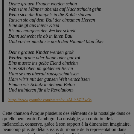
Deine grauen Frauen werden schön
Wenn ihre Männer abends auf Nachtschicht gehn
Wenn sich die Kumpels in die Kohle stürzen
Tanzen sie auf dem Ball der einsamen Herzen
Eine steigt aus ihrem Kleid
Bis uns morgens der Wecker schreit
Dann schwebt sie ab in ihren Bau
Und vorher macht sie noch den Himmel blau über
Deine grauen Kinder werden groß
Werden grüne oder blaue oder gar rot
Eins musste ins gelbe Elend einziehn
Eins sitzt oben im goldenen Berlin
Ham se uns überall rausgeschmissen
Ham wir’s mit der ganzen Welt verschissen
Finden wir Schutz in deinem Beton
Und trainieren für die Revolution»
https://www.youtube.com/watch?v=4M_bSZJ5wOs
Cette chanson évoque plusieurs des éléments de la nostalgie dans ce
qu’elle peut avoir d’ambigu. La nostalgie, au contraire de la
mélancolie, conserve, grâce à son rapport à la dimension imaginaire,
beaucoup plus de détails issus du monde de la représentation dans