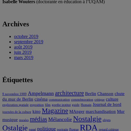
Isabelle Wouters
(doctorante en éducation à l’UQAM)
Archives
octobre 2019
septembre 2019
août 2019
juin 2019
mars 2019
Étiquettes
architecture
Ampelmann
Berlin
Chanson
chute
9 novembre 1989
du mur de Berlin
cinéma
culture
communication
commémoration
critique
Journal de bord
exploration spatiale
exposition
film
goethe institut
guide
Humain
Magazine
kino
MAnger
marchandisation
Mur
journées de la culture
Nostalgie
médias
Mélancolie
musique
musées
objets
RDA
Ostalgie
politique
passé
portraits
Prague
regard critique