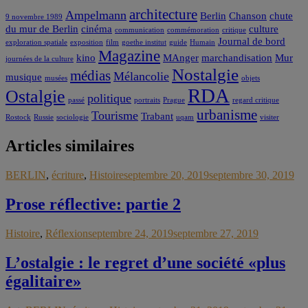
architecture
Ampelmann
Berlin
Chanson
chute
9 novembre 1989
du mur de Berlin
cinéma
culture
communication
commémoration
critique
Journal de bord
exploration spatiale
exposition
film
goethe institut
guide
Humain
Magazine
kino
MAnger
marchandisation
Mur
journées de la culture
Nostalgie
médias
Mélancolie
musique
musées
objets
RDA
Ostalgie
politique
passé
portraits
Prague
regard critique
urbanisme
Tourisme
Trabant
Rostock
Russie
sociologie
uqam
visiter
Articles similaires
BERLIN
,
écriture
,
Histoire
septembre 20, 2019
septembre 30, 2019
Prose réflective: partie 2
Histoire
,
Réflexion
septembre 24, 2019
septembre 27, 2019
L’ostalgie : le regret d’une société «plus
égalitaire»