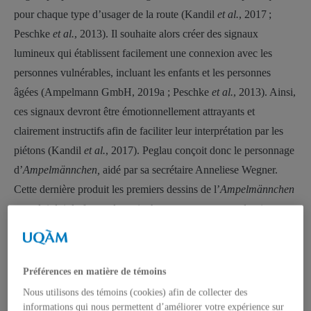
pour chaque type d’usager de la route (Kandil
et al.
, 2017 ;
Peschke
et al.
, 2013). Il souhaite alors créer des signaux
lumineux qui établissent facilement une connexion avec les
personnes vulnérables, incluant les enfants et les personnes
âgées (Ampelmann GmbH, 2019a ; Peschke
et al.
, 2013). Ainsi,
ces signaux devront être émotionnellement attrayants et
clairement instructifs afin de faciliter leur interprétation par les
piétons (Kandil
et al.
, 2017). Peglau conçoit donc le personnage
d’
Ampelmännchen,
aidé par sa secrétaire Anneliese Wegner.
Cette dernière produit les premiers dessins de l’
Ampelmännchen
et on lui doit la forme du petit chapeau que porte ce dernier,
inspiré d’un chapeau de paille porté par Erich Honecker,
président de la «
Freie Deutsche Jugend
» (FDJ, Jeunesse libre
allemande) puis président du Conseil d’État de la RDA. À
Préférences en matière de témoins
l’arrêt, l’
Ampelmännchen
rouge ouvre grand les bras et
Nous utilisons des témoins (cookies) afin de collecter des
ressemble à une barrière, invitant les piétons à demeurer sur le
informations qui nous permettent d’améliorer votre expérience sur