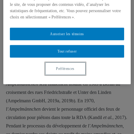
le site, de vous proposer des contenus vidéo, d’analyser les
trottoir. En mouvement, l’
Ampelmännchen
vert se propulse vers
statistiques de fréquentation, etc. Vous pouvez personnaliser votre
l’avant, invitant les piétons à se déplacer et à traverser
choix en sélectionnant « Préférences ».
l’intersection (Ampelmann GmbH, 2019a).
Figure 1.1
. Ébauches pour l’
Ampelmännchen
Autoriser les témoins
©Ampelmann GmbH
©Ampelmann GmbH
C’est le 13 octobre 1961 que Peglau soumet ses propositions de
Tout refuser
nouveaux feux de circulation au gouvernement de la RDA et il
sera chargé en 1962 de développer un concept pour le contrôle
Préférences
et la sécurité des usagers de la route. Le premier
Ampelmännchen
sera finalement installé en 1969 à Berlin au
croisement des rues Friedrichstraße et Unter den Linden
(Ampelmann GmbH, 2019a, 2019b). En 1970,
l’
Ampelmännchen
devient le personnage officiel des feux de
circulation pour piétons dans toute la RDA (Kandil
et al.
, 2017).
Pendant le processus du développement de l’
Ampelmännchen,