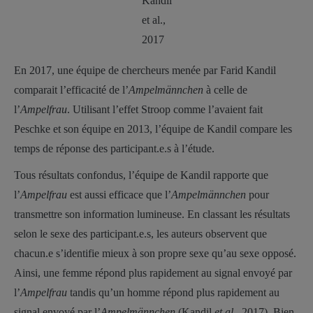
Kandil
et al.,
2017
En 2017, une équipe de chercheurs menée par Farid Kandil
comparait l’efficacité de l’
Ampelmännchen
à celle de
l’
Ampelfrau
. Utilisant l’effet Stroop comme l’avaient fait
Peschke et son équipe en 2013, l’équipe de Kandil compare les
temps de réponse des participant.e.s à l’étude.
Tous résultats confondus, l’équipe de Kandil rapporte que
l’
Ampelfrau
est aussi efficace que l’
Ampelmännchen
pour
transmettre son information lumineuse. En classant les résultats
selon le sexe des participant.e.s, les auteurs observent que
chacun.e s’identifie mieux à son propre sexe qu’au sexe opposé.
Ainsi, une femme répond plus rapidement au signal envoyé par
l’
Ampelfrau
tandis qu’un homme répond plus rapidement au
signal envoyé par l’
Ampelmännchen
(Kandil
et al.
, 2017). Bien