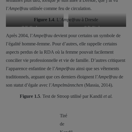
semaines plus tard, lorsque je suis allée à Dresde, que j’ai vu
l’
Ampelfrau
utilisée comme feu de circulation.
Figure 1.4
. L’
Ampelfrau
à Dresde
© Kellie Lacasse
© Kellie Lacasse
Après 2004, l’
Ampelfrau
devient pour certains un symbole de
l’égalité homme-femme. Pour d’autres, elle rappelle certains
aspects perdus de la RDA où la femme pouvait facilement
concilier vie professionnelle et vie de famille. D’autres critiquent
l’apparence enfantine de l’
Ampelfrau
ainsi que ses vêtements
traditionnels, arguant que ces derniers éloignent l’
Ampelfrau
de
son statut d’égale avec l’
Ampelmännchen
(Massia, 2014).
Figure 1.5
. Test de Stroop utilisé par Kandil
et al.
Tiré
de