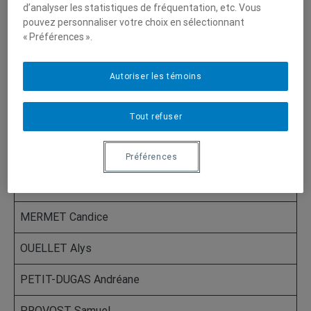
d’analyser les statistiques de fréquentation, etc. Vous
pouvez personnaliser votre choix en sélectionnant
GIROUARD Nicolas
« Préférences ».
HERNANDEZ RIVEIRO Elisa
Autoriser les témoins
L’ABBÉE Marie-Pier
Tout refuser
LACASSE Kellie
LEMIEUX Melyssa
Préférences
LOPEZ-DI BERNARDO Josue
MERMET Candice
OUELLET Alys
PETIT-DUGAS Andréane
PROVOST Samuel