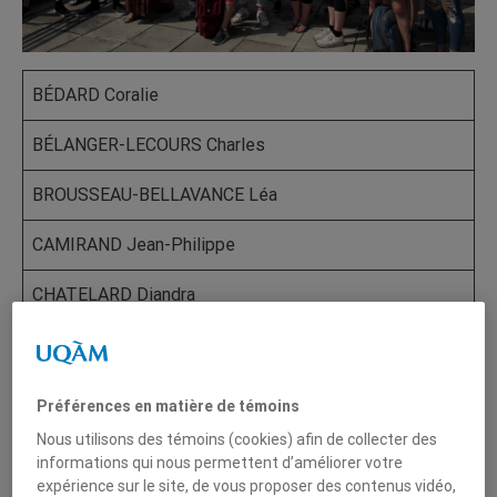
BÉDARD Coralie
BÉLANGER-LECOURS Charles
BROUSSEAU-BELLAVANCE Léa
CAMIRAND Jean-Philippe
CHATELARD Diandra
CLÉRIS David
DESCHÊNES Frédérick
Préférences en matière de témoins
Nous utilisons des témoins (cookies) afin de collecter des
ELCHEBLY Clara
informations qui nous permettent d’améliorer votre
expérience sur le site, de vous proposer des contenus vidéo,
ÉLIZÉE Natacha