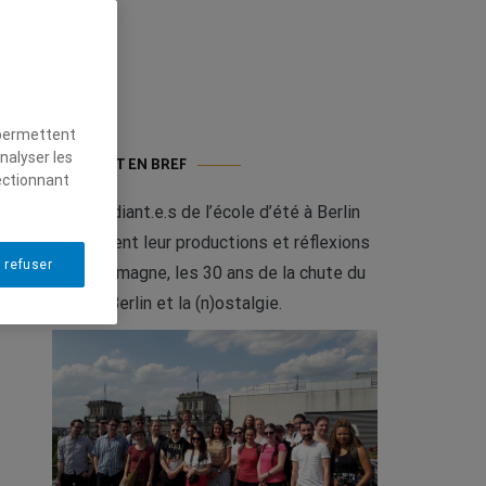
 permettent
nalyser les
LE PROJET EN BREF
ectionnant
Les étudiant.e.s de l’école d’été à Berlin
présentent leur productions et réflexions
 refuser
sur l’Allemagne, les 30 ans de la chute du
mur de Berlin et la (n)ostalgie.