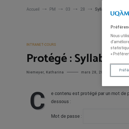
Accueil
PM
03
28
Syllabus des deux
Préféren
Nous utili
d’améliore
INTRANET-COURS
statistiqu
Protégé : Syllabus d
« Préféren
Préf
Niemeyer, Katharina
mars 28, 2019
C
e contenu est protégé par un mot de pa
dessous :
Mot de passe :