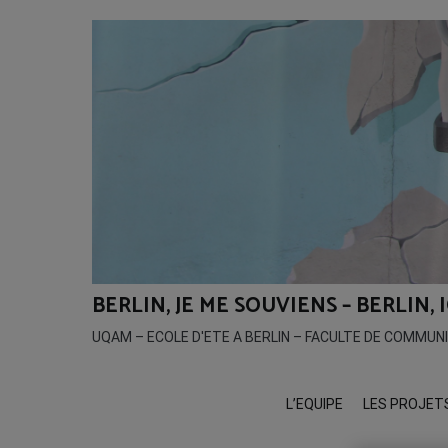
Aller
au
contenu
BERLIN, JE ME SOUVIENS – BERLIN,
UQAM – ECOLE D'ETE A BERLIN – FACULTE DE COMMUN
L’EQUIPE
LES PROJET