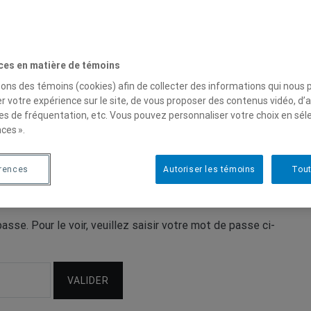
 cours
ces en matière de témoins
sons des témoins (cookies) afin de collecter des informations qui nous
r votre expérience sur le site, de vous proposer des contenus vidéo, d’a
es de fréquentation, etc. Vous pouvez personnaliser votre choix en sél
es deux cours
ces ».
érences
Autoriser les témoins
Tout
sse. Pour le voir, veuillez saisir votre mot de passe ci-