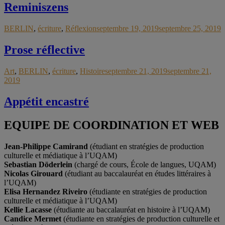
Reminiszens
BERLIN
,
écriture
,
Réflexion
septembre 19, 2019
septembre 25, 2019
Prose réflective
Art
,
BERLIN
,
écriture
,
Histoire
septembre 21, 2019
septembre 21,
2019
Appétit encastré
EQUIPE DE COORDINATION ET WEB
Jean-Philippe Camirand
(étudiant en stratégies de production
culturelle et médiatique à l’UQAM)
Sebastian Döderlein
(chargé de cours, École de langues, UQAM)
Nicolas Girouard
(étudiant au baccalauréat en études littéraires à
l’UQAM)
Elisa Hernandez Riveiro
(étudiante en stratégies de production
culturelle et médiatique à l’UQAM)
Kellie Lacasse
(étudiante au baccalauréat en histoire à l’UQAM)
Candice Mermet
(étudiante en stratégies de production culturelle et