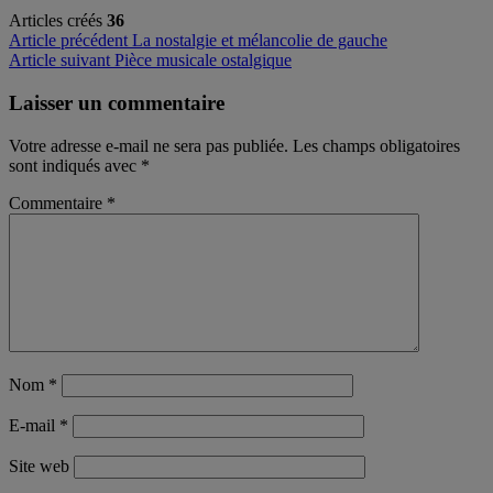
Articles créés
36
Navigation
Article précédent
La nostalgie et mélancolie de gauche
Article suivant
Pièce musicale ostalgique
de
l’article
Laisser un commentaire
Votre adresse e-mail ne sera pas publiée.
Les champs obligatoires
sont indiqués avec
*
Commentaire
*
Nom
*
E-mail
*
Site web