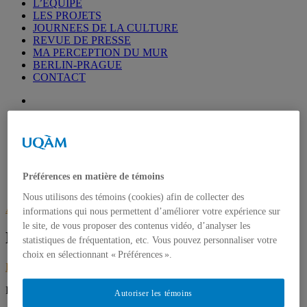
L’EQUIPE
LES PROJETS
JOURNEES DE LA CULTURE
REVUE DE PRESSE
MA PERCEPTION DU MUR
BERLIN-PRAGUE
CONTACT
Accueil
AM
09
24
Préférences en matière de témoins
Nouvelles ostalgiques
Nous utilisons des témoins (cookies) afin de collecter des
Art
,
écriture
informations qui nous permettent d’améliorer votre expérience sur
le site, de vous proposer des contenus vidéo, d’analyser les
Nouvelles ostalgiques
statistiques de fréquentation, etc. Vous pouvez personnaliser votre
choix en sélectionnant « Préférences ».
Berlin
septembre 24, 2019
septembre 24, 2019
P
ar Geneviève Viau
Autoriser les témoins