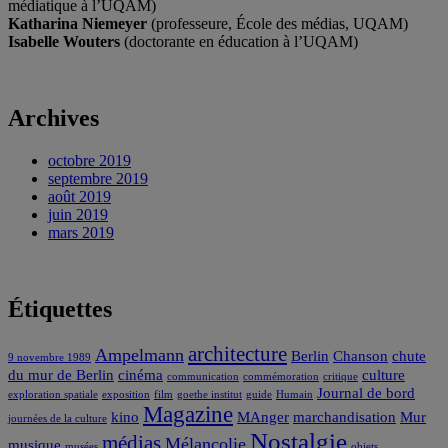
médiatique à l’UQAM)
Katharina Niemeyer
(professeure, École des médias, UQAM)
Isabelle Wouters
(doctorante en éducation à l’UQAM)
Archives
octobre 2019
septembre 2019
août 2019
juin 2019
mars 2019
Étiquettes
architecture
Ampelmann
Berlin
Chanson
chute
9 novembre 1989
du mur de Berlin
cinéma
culture
communication
commémoration
critique
Journal de bord
exploration spatiale
exposition
film
goethe institut
guide
Humain
Magazine
kino
MAnger
marchandisation
Mur
journées de la culture
Nostalgie
médias
Mélancolie
musique
musées
objets