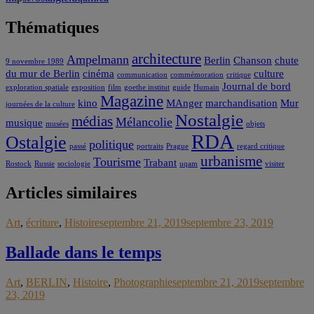
Thématiques
architecture
Ampelmann
Berlin
Chanson
chute
9 novembre 1989
du mur de Berlin
cinéma
culture
communication
commémoration
critique
Journal de bord
exploration spatiale
exposition
film
goethe institut
guide
Humain
Magazine
kino
MAnger
marchandisation
Mur
journées de la culture
Nostalgie
médias
Mélancolie
musique
musées
objets
RDA
Ostalgie
politique
passé
portraits
Prague
regard critique
urbanisme
Tourisme
Trabant
Rostock
Russie
sociologie
uqam
visiter
Articles similaires
Art
,
écriture
,
Histoire
septembre 21, 2019
septembre 23, 2019
Ballade dans le temps
Art
,
BERLIN
,
Histoire
,
Photographie
septembre 21, 2019
septembre
23, 2019