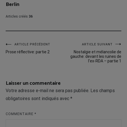
Berlin
Articles créés
36
Navigation
ARTICLE PRÉCÉDENT
ARTICLE SUIVANT
Prose réflective: partie 2
Nostalgie et mélancolie de
de
gauche: devant les ruines de
l’ex-RDA – partie 1
l’article
Laisser un commentaire
Votre adresse e-mail ne sera pas publiée.
Les champs
obligatoires sont indiqués avec
*
COMMENTAIRE
*