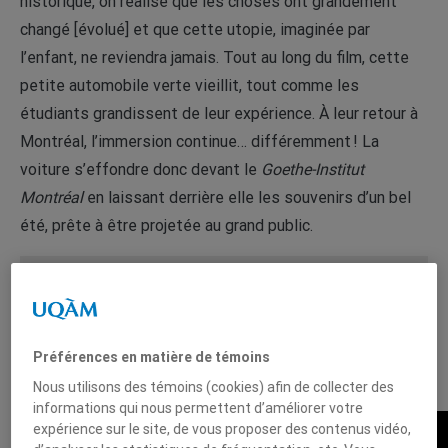
historique, on réalise que les choses ont grandement
changé [évolué] et que cette utopie, imaginée par
l’enfant, ne reviendra jamais. Tout au long du film, cette
petite automobile verte vieillit, tout comme les
étudiants grandissent de leur expérience. À leur retour à
Montréal, l’immersion continue… différemment ! La
voiture s’effondre donc devant le
Goethe-Institut
Montréal
en laissant derrière elle les souvenirs d’un bel
été, prête à être projetée au grand public.
Vous devez autoriser les témoins publicitaires pour
afficher les vidéos provenant de Youtube.
Préférences en matière de témoins
Préférences des témoins
Nous utilisons des témoins (cookies) afin de collecter des
informations qui nous permettent d’améliorer votre
expérience sur le site, de vous proposer des contenus vidéo,