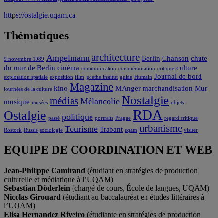
htt
p
s://ostalgie.uqam.ca
Thématiques
architecture
Ampelmann
Berlin
Chanson
chute
9 novembre 1989
du mur de Berlin
cinéma
culture
communication
commémoration
critique
Journal de bord
exploration spatiale
exposition
film
goethe institut
guide
Humain
Magazine
kino
MAnger
marchandisation
Mur
journées de la culture
Nostalgie
médias
Mélancolie
musique
musées
objets
RDA
Ostalgie
politique
passé
portraits
Prague
regard critique
urbanisme
Tourisme
Trabant
Rostock
Russie
sociologie
uqam
visiter
EQUIPE DE COORDINATION ET WEB
Jean-Philippe Camirand
(étudiant en stratégies de production
culturelle et médiatique à l’UQAM)
Sebastian Döderlein
(chargé de cours, École de langues, UQAM)
Nicolas Girouard
(étudiant au baccalauréat en études littéraires à
l’UQAM)
Elisa Hernandez Riveiro
(étudiante en stratégies de production