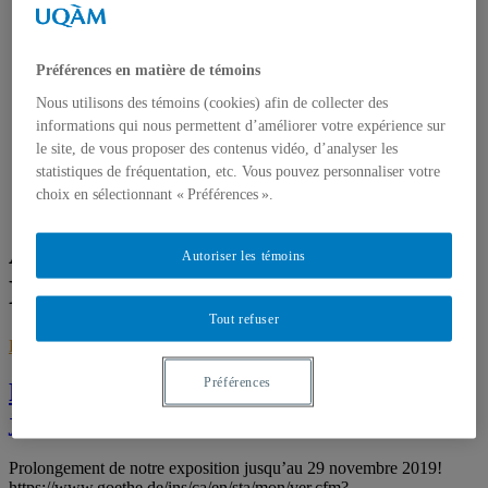
JOURNEES DE LA CULTURE
REVUE DE PRESSE
MA PERCEPTION DU MUR
BERLIN-PRAGUE
Préférences en matière de témoins
CONTACT
Nous utilisons des témoins (cookies) afin de collecter des
informations qui nous permettent d’améliorer votre expérience sur
le site, de vous proposer des contenus vidéo, d’analyser les
statistiques de fréquentation, etc. Vous pouvez personnaliser votre
Accueil
choix en sélectionnant « Préférences ».
Niemeyer, Katharina
Auteur/autrice :
Niemeyer,
Autoriser les témoins
Katharina
Tout refuser
BERLIN
,
Histoire
,
Réflexion
octobre 17, 2019
octobre 17, 2019
Préférences
Prolongement expo – 1989-2019/ Berlin,
je me souviens – Berlin, ich denk an Dich
Prolongement de notre exposition jusqu’au 29 novembre 2019!
https://www.goethe.de/ins/ca/en/sta/mon/ver.cfm?