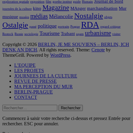
Journal de bord
exploration spatiale
exposition
film
goethe institut
guide
Humain
Magazine
kino
MAnger
marchandisation
Mur
journées de la culture
Nostalgie
médias
Mélancolie
musique
musées
objets
RDA
Ostalgie
politique
passé
portraits
Prague
regard critique
urbanisme
Tourisme
Trabant
Rostock
Russie
sociologie
uqam
visiter
Copyright © 2026
BERLIN, JE ME SOUVIENS – BERLIN, ICH
DENK AN DICH
. All rights reserved. Theme:
Cenote
by
ThemeGrill. Powered by
WordPress
.
L’EQUIPE
LES PROJETS
JOURNEES DE LA CULTURE
REVUE DE PRESSE
MA PERCEPTION DU MUR
BERLIN-PRAGUE
CONTACT
Rechercher :
Commencez à saisir votre recherche ci-dessus et pressez Entrée pour
rechercher. ESC pour annuler.