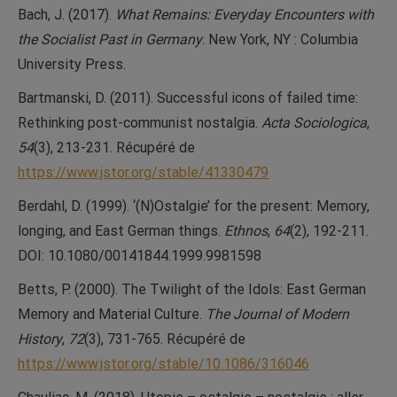
Bach, J. (2017).
What Remains: Everyday Encounters with
the Socialist Past in Germany
. New York, NY : Columbia
University Press.
Bartmanski, D. (2011). Successful icons of failed time:
Rethinking post-communist nostalgia.
Acta Sociologica
,
54
(3), 213-231. Récupéré de
https://www.jstor.org/stable/41330479
Berdahl, D. (1999). ‘(N)Ostalgie’ for the present: Memory,
longing, and East German things.
Ethnos
,
64
(2), 192-211.
DOI: 10.1080/00141844.1999.9981598
Betts, P. (2000). The Twilight of the Idols: East German
Memory and Material Culture.
The Journal of Modern
History
,
72
(3), 731-765. Récupéré de
https://www.jstor.org/stable/10.1086/316046