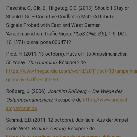
Peschke, C., Olk, B., Hilgetag, C.C. (2013). Should I Stay or
Should I Go – Cognitive Conflict in Multi-Attribute
Signals Probed with East and West German
‘Ampelmännchen’ Traffic Signs.
PLoS ONE
,
8
(5), 1-5. DOI:
10.1371/journal.pone.0064712
Pidd, H. (2011, 13 octobre). Hats off to Ampelmännchen,
50 today.
The Guardian
. Récupéré de
https://www.theguardian.com/world/2011/oct/13/ampelma
germany-traffic-light-50
Roßberg, J. (2006).
Joachim Roßberg – Die Wiege des
Ostampelmännchens
. Récupéré de
https://www.original-
ampelmann.de
Schmid, E.D. (2011, 12 octobre). Jubiläum: Aus der Ampel
in die Welt.
Berliner Zeitung
. Récupéré de