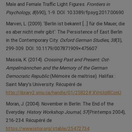
Male and Female Traffic Light Figures.
Frontiers in
Psychology
,
8
(690), 1-9. DOI: 10.3389/fpsyg.2017.00690
Marven, L. (2009). ‘Berlin ist bekannt […] für die Mauer, die
es aber nicht mehr gibt‘: The Persistence of East Berlin
in the Contemporary City.
Oxford German Studies
,
38
(3),
299-309. DOI: 10.1179/007871909×475607
Massia, K. (2014).
Crossing Past and Present: Ost-
Ampelmännchen and the Memory of the German
Democratic Republic
(Mémoire de maîtrise). Halifax :
Saint Mary’s University. Récupéré de
http://library2.smu.ca/handle/01/25822#.XVnUqlBCcnU
Moran, J. (2004). November in Berlin: The End of the
Everyday.
History Workshop Journal
,
57
(Printemps 2004),
216-234. Récupéré de
https://www.jstor.org/stable/25472734