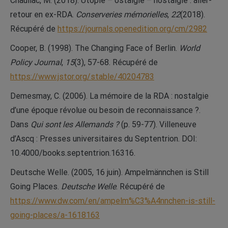
Chauliac, M. (2018). Utopie – ostalgie – nostalgie : aller-
retour en ex-RDA.
Conserveries mémorielles
,
22
(2018).
Récupéré de
https://journals.openedition.org/cm/2982
Cooper, B. (1998). The Changing Face of Berlin.
World
Policy Journal
,
15
(3), 57-68. Récupéré de
https://www.jstor.org/stable/40204783
Demesmay, C. (2006). La mémoire de la RDA : nostalgie
d’une époque révolue ou besoin de reconnaissance ?.
Dans
Qui sont les Allemands ?
(p. 59-77). Villeneuve
d’Ascq : Presses universitaires du Septentrion. DOI:
10.4000/books.septentrion.16316.
Deutsche Welle. (2005, 16 juin). Ampelmännchen is Still
Going Places.
Deutsche Welle
. Récupéré de
https://www.dw.com/en/ampelm%C3%A4nnchen-is-still-
going-places/a-1618163