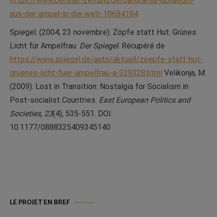
https://www.berliner-zeitung.de/panorama/jubilaeum-
aus-der-ampel-in-die-welt-10684194
Spiegel. (2004, 23 novembre). Zöpfe statt Hut: Grünes
Licht für Ampelfrau.
Der Spiegel
. Récupéré de
https://www.spiegel.de/auto/aktuell/zoepfe-statt-hut-
gruenes-licht-fuer-ampelfrau-a-329328.html
Velikonja, M.
(2009). Lost in Transition: Nostalgia for Socialism in
Post-socialist Countries.
East European Politics and
Societies
,
23
(4), 535-551. DOI:
10.1177/0888325409345140
LE PROJET EN BREF