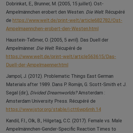
Dobrinkat, E., Brunner, M. (2005, 15 juillet). Ost-
Ampelmännchen erobert den Westen.
Die Welt
. Récupéré
de
https://www.welt.de/print-welt/article682782/Ost-
Ampelmaennchen-erobert-den-Westen.html
Haustein-Teßmer, O. (2005, 5 avril). Das Duell der
Ampelmänner.
Die Welt
. Récupéré de
https://www.welt.de/print-welt/article563615/Das-
Duell-der-Ampelmaenner.html
Jampol, J. (2012). Problematic Things East German
Materials after 1989. Dans P. Romijn, G. Scott-Smith et J.
Segal (dir.),
Divided Dreamworlds?
Amsterdam :
Amsterdam University Press. Récupéré de
https://www.jstor.org/stable/j.ctt6wp6mh.14
Kandil, F.I., Olk, B., Hilgetag, C.C. (2017). Female vs. Male
Ampelmännchen-Gender-Specific Reaction Times to