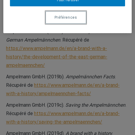
L’
Ampelmännchen
à travers l’Allemagne
Préférences
Bibliographie
Ampelmann GmbH. (2019a).
The development of the East
German Ampelmännchen
. Récupéré de
https://www.ampelmann.de/en/a-brand-with-a-
history/the-development-of-the-east-german-
ampelmaennchen/
Ampelmann GmbH. (2019b).
Ampelmännchen Facts
.
Récupéré de
https://www.ampelmann.de/en/a-brand-
with-a-history/ampelmaennchen-facts/
Ampelmann GmbH. (2019c).
Saving the Ampelmännchen
.
Récupéré de
https://www.ampelmann.de/en/a-brand-
with-a-history/saving-the-ampelmaennchen/
Ampelmann GmbH. (2019d).
A brand with a history
.