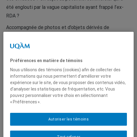
été englouti par la vague capitaliste ayant frappé l’ex-
RDA ?
Accompagnée de photos et d’objets dérivés de
l’
Ampelmännchen
, cette série de trois articles vous
permettra d’en apprendre plus sur les origines de
l’
Ampelmännchen
ainsi que sur sa sauvegarde au cours
Préférences en matière de témoins
des années 1990. Vous aurez ainsi l’occasion de vous
Nous utilisons des témoins (cookies) afin de collecter des
familiariser avec son histoire et de méditer sur la
informations qui nous permettent d’améliorer votre
signification de l’
Ampelmännchen
de nos jours.
expérience sur le site, de vous proposer des contenus vidéo,
d’analyser les statistiques de fréquentation, etc. Vous
pouvez personnaliser votre choix en sélectionnant
Articles
« Préférences ».
La genèse d’un mignon petit bonhomme lumineux
Autoriser les témoins
La disparition puis la commercialisation de
l’
Ampelmännchen
Tout refuser