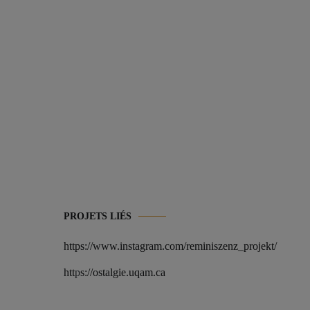
PROJETS LIÉS
https://www.instagram.com/reminiszenz_projekt/
htt
p
s://ostalgie.uqam.ca