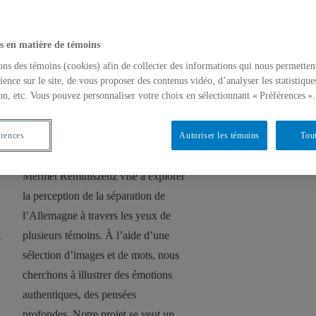
s en matière de témoins
Art
,
BERLIN
,
Histoire
,
ons des témoins (cookies) afin de collecter des informations qui nous permetten
Photographie
septembre 21,
ience sur le site, de vous proposer des contenus vidéo, d’analyser les statistique
2019
on, etc. Vous pouvez personnaliser votre choix en sélectionnant « Préférences ».
Reminiszens
Un retour vers le passé Par Elisa
érences
Autoriser les témoins
Tout
Hernandez Riveiro et Candice
Mermet Reminiszenz vise à explorer
la perception de la séparation de
l’Allemagne à travers les yeux de
plusieurs témoins. À l’aide d’une
sélection d’images et de mots, nous
cherchons à illustrer des émotions
authentiques, des pensées
profondes. Notre projet se veut un