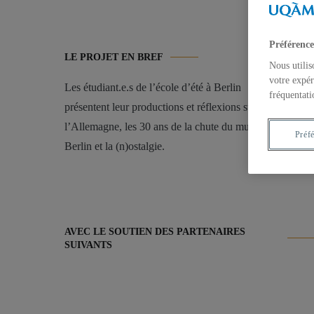
Préférence
LE PROJET EN BREF
Nous utilis
votre expér
Les étudiant.e.s de l’école d’été à Berlin
fréquentati
présentent leur productions et réflexions sur
l’Allemagne, les 30 ans de la chute du mur de
Préf
Berlin et la (n)ostalgie.
AVEC LE SOUTIEN DES PARTENAIRES
SUIVANTS