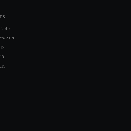
ES
e 2019
bre 2019
019
019
019