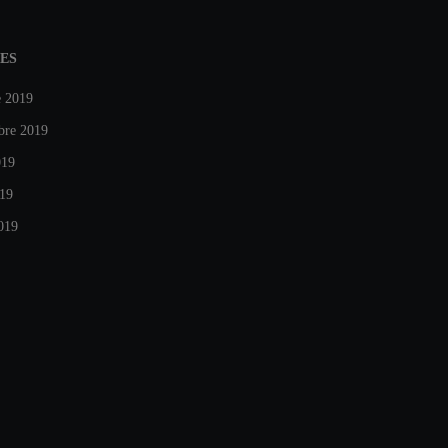
ES
e 2019
bre 2019
019
019
019