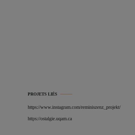
PROJETS LIÉS
https://www.instagram.com/reminiszenz_projekt/
htt
p
s://ostalgie.uqam.ca