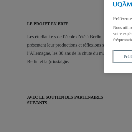
Préférence
LE PROJET EN BREF
Nous utilis
votre expér
Les étudiant.e.s de l’école d’été à Berlin
fréquentati
présentent leur productions et réflexions sur
l’Allemagne, les 30 ans de la chute du mur de
Préf
Berlin et la (n)ostalgie.
AVEC LE SOUTIEN DES PARTENAIRES
SUIVANTS