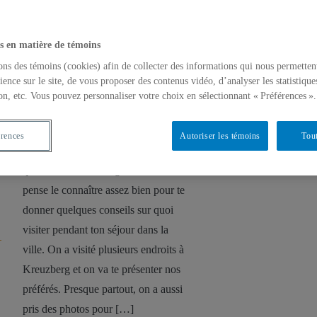
s en matière de témoins
architecture
,
Art
,
BERLIN
,
ons des témoins (cookies) afin de collecter des informations qui nous permetten
Histoire
,
Kreuzberg
,
Photographie
,
ience sur le site, de vous proposer des contenus vidéo, d’analyser les statistique
Tourisme
,
urbanisme
août
on, etc. Vous pouvez personnaliser votre choix en sélectionnant « Préférences ».
21, 2019
Vier Füsse in Kreuzberg
érences
Autoriser les témoins
Tout
Après avoir vécu deux mois dans le
quartier de Kreuzberg à Berlin, on
pense le connaître assez bien pour te
donner quelques conseils sur quoi
visiter pendant ton séjour dans la
ville. On a visité plusieurs endroits à
Kreuzberg et on va te présenter nos
préférés. Presque partout, on a aussi
pris des photos pour […]