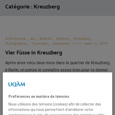
Catégorie :
Kreuzberg
architecture
,
Art
,
BERLIN
,
Histoire
,
Kreuzberg
,
Photographie
,
Tourisme
,
urbanisme
août 21, 2019
Vier Füsse in Kreuzberg
Après avoir vécu deux mois dans le quartier de Kreuzberg
à Berlin, on pense le connaître assez bien pour te donner
quelques conseils sur quoi visiter pendant ton séjour
dans la ville. On a visité plusieurs endroits à Kreuzberg et
on va te présenter nos préférés. Presque partout, on a
Préférences en matière de témoins
aussi pris des photos pour […]
Nous utilisons des témoins (cookies) afin de collecter des
informations qui nous permettent d’améliorer votre
LIRE LA SUITE
expérience sur le site, de vous proposer des contenus vidéo,