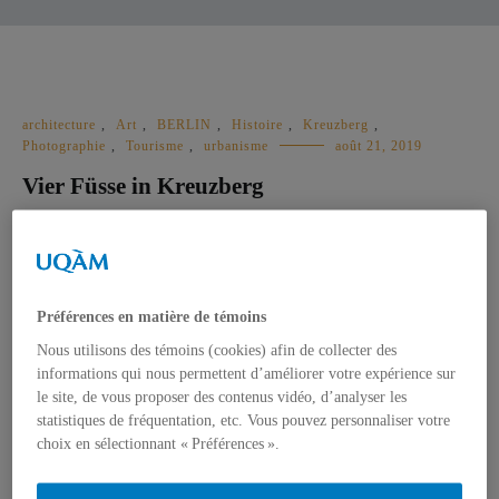
architecture
,
Art
,
BERLIN
,
Histoire
,
Kreuzberg
,
Photographie
,
Tourisme
,
urbanisme
août 21, 2019
Vier Füsse in Kreuzberg
Après avoir vécu deux mois dans le quartier de Kreuzberg à
Berlin, on pense le connaître assez bien pour te donner quelques
conseils sur quoi visiter pendant ton séjour dans la ville. On a
Préférences en matière de témoins
visité plusieurs endroits à Kreuzberg et on va te présenter nos
Nous utilisons des témoins (cookies) afin de collecter des
préférés. Presque partout, on a aussi pris des photos pour […]
informations qui nous permettent d’améliorer votre expérience sur
le site, de vous proposer des contenus vidéo, d’analyser les
LIRE LA SUITE
statistiques de fréquentation, etc. Vous pouvez personnaliser votre
choix en sélectionnant « Préférences ».