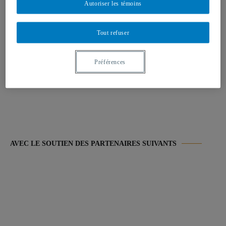
Autoriser les témoins
LE PROJET EN BREF
Tout refuser
Les étudiant.e.s de l’école d’été à Berlin présentent leur
Préférences
productions et réflexions sur l’Allemagne, les 30 ans de la chute
du mur de Berlin et la (n)ostalgie.
AVEC LE SOUTIEN DES PARTENAIRES SUIVANTS