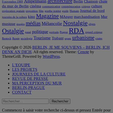
architecture
Ampelmann
Berlin
Chanson
chute
9 novembre 1989
du mur de Berlin
cinéma
culture
communication
commémoration
critique
Journal de bord
exploration spatiale
exposition
film
goethe institut
guide
Humain
Magazine
kino
MAnger
marchandisation
Mur
journées de la culture
Nostalgie
médias
Mélancolie
musique
musées
objets
RDA
Ostalgie
politique
passé
portraits
Prague
regard critique
urbanisme
Tourisme
Trabant
Rostock
Russie
sociologie
uqam
visiter
Copyright © 2026
BERLIN, JE ME SOUVIENS – BERLIN, ICH
DENK AN DICH
. All rights reserved. Theme:
Cenote
by
ThemeGrill. Powered by
WordPress
.
L’EQUIPE
LES PROJETS
JOURNEES DE LA CULTURE
REVUE DE PRESSE
MA PERCEPTION DU MUR
BERLIN-PRAGUE
CONTACT
Rechercher :
Commencez à saisir votre recherche ci-dessus et pressez Entrée pour