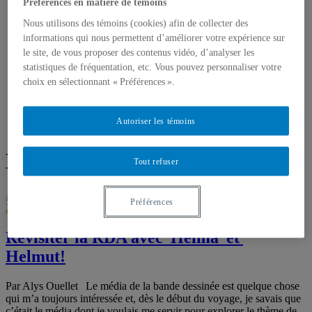
Préférences en matière de témoins
JOURNEES DE LA CULTURE
REVUE DE PRESSE
Nous utilisons des témoins (cookies) afin de collecter des
MA PERCEPTION DU MUR
informations qui nous permettent d’améliorer votre expérience sur
BERLIN-PRAGUE
le site, de vous proposer des contenus vidéo, d’analyser les
CONTACT
statistiques de fréquentation, etc. Vous pouvez personnaliser votre
choix en sélectionnant « Préférences ».
Accueil
Autoriser les témoins
enfance
Étiquette :
enfance
Tout refuser
Art
,
BERLIN
,
Enfance
,
Histoire
septembre 17, 2019
septembre 24,
Préférences
2019
Revisiter la RDA avec Helma et
Helmut!
Par Alys Ouellet Le média de la bande dessinée est quelque chose
qui m’a toujours intéressée et, dès le début du voyage, je savais que
c’était le média dont je voulais me servir pour explorer le thème de