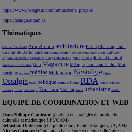
https://www.instagram.com/reminiszenz_projekt/
htt
p
s://ostalgie.uqam.ca
Thématiques
architecture
Ampelmann
Berlin
Chanson
chute
9 novembre 1989
du mur de Berlin
cinéma
culture
communication
commémoration
critique
Journal de bord
exploration spatiale
exposition
film
goethe institut
guide
Humain
Magazine
kino
MAnger
marchandisation
Mur
journées de la culture
Nostalgie
médias
Mélancolie
musique
musées
objets
RDA
Ostalgie
politique
passé
portraits
Prague
regard critique
urbanisme
Tourisme
Trabant
Rostock
Russie
sociologie
uqam
visiter
EQUIPE DE COORDINATION ET WEB
Jean-Philippe Camirand
(étudiant en stratégies de production
culturelle et médiatique à l’UQAM)
Sebastian Döderlein
(chargé de cours, École de langues, UQAM)
Nicolas Girouard
(étudiant au baccalauréat en études littéraires à