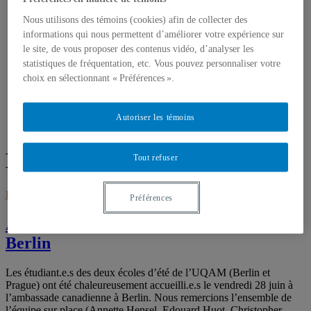
JOURNEES DE LA CULTURE
REVUE DE PRESSE
Nous utilisons des témoins (cookies) afin de collecter des
MA PERCEPTION DU MUR
informations qui nous permettent d’améliorer votre expérience sur
BERLIN-PRAGUE
le site, de vous proposer des contenus vidéo, d’analyser les
CONTACT
statistiques de fréquentation, etc. Vous pouvez personnaliser votre
choix en sélectionnant « Préférences ».
Accueil
Autoriser les témoins
canada
Étiquette :
canada
Tout refuser
BERLIN
juin 30, 2019
septembre 24, 2019
Préférences
Accueil à l’ambassade canadienne à
Berlin
Les étudiant.e.s des deux écoles d’été de l’UQAM (Berlin et
Prague) ont été chaleureusement accueilli.e.s le vendredi 28 juin à
l’ambassade canadienne à Berlin. Nous remercions l’ensemble de
l’équipe sur place (Annette Hensel, Edouard Huot, Christopher