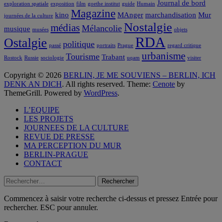
Journal de bord
exploration spatiale
exposition
film
goethe institut
guide
Humain
Magazine
kino
MAnger
marchandisation
Mur
journées de la culture
Nostalgie
médias
Mélancolie
musique
musées
objets
RDA
Ostalgie
politique
passé
portraits
Prague
regard critique
urbanisme
Tourisme
Trabant
Rostock
Russie
sociologie
uqam
visiter
Copyright © 2026
BERLIN, JE ME SOUVIENS – BERLIN, ICH
DENK AN DICH
. All rights reserved. Theme:
Cenote
by
ThemeGrill. Powered by
WordPress
.
L’EQUIPE
LES PROJETS
JOURNEES DE LA CULTURE
REVUE DE PRESSE
MA PERCEPTION DU MUR
BERLIN-PRAGUE
CONTACT
Rechercher :
Commencez à saisir votre recherche ci-dessus et pressez Entrée pour
rechercher. ESC pour annuler.