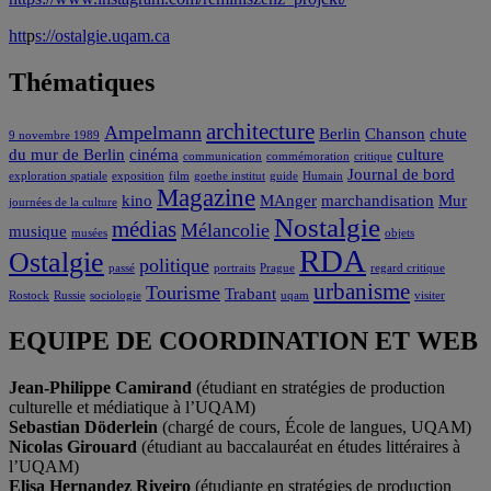
htt
p
s://ostalgie.uqam.ca
Thématiques
architecture
Ampelmann
Berlin
Chanson
chute
9 novembre 1989
du mur de Berlin
cinéma
culture
communication
commémoration
critique
Journal de bord
exploration spatiale
exposition
film
goethe institut
guide
Humain
Magazine
kino
MAnger
marchandisation
Mur
journées de la culture
Nostalgie
médias
Mélancolie
musique
musées
objets
RDA
Ostalgie
politique
passé
portraits
Prague
regard critique
urbanisme
Tourisme
Trabant
Rostock
Russie
sociologie
uqam
visiter
EQUIPE DE COORDINATION ET WEB
Jean-Philippe Camirand
(étudiant en stratégies de production
culturelle et médiatique à l’UQAM)
Sebastian Döderlein
(chargé de cours, École de langues, UQAM)
Nicolas Girouard
(étudiant au baccalauréat en études littéraires à
l’UQAM)
Elisa Hernandez Riveiro
(étudiante en stratégies de production