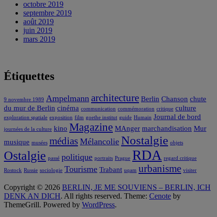
octobre 2019
septembre 2019
août 2019
juin 2019
mars 2019
Étiquettes
architecture
Ampelmann
Berlin
Chanson
chute
9 novembre 1989
du mur de Berlin
cinéma
culture
communication
commémoration
critique
Journal de bord
exploration spatiale
exposition
film
goethe institut
guide
Humain
Magazine
kino
MAnger
marchandisation
Mur
journées de la culture
Nostalgie
médias
Mélancolie
musique
musées
objets
RDA
Ostalgie
politique
passé
portraits
Prague
regard critique
urbanisme
Tourisme
Trabant
Rostock
Russie
sociologie
uqam
visiter
Copyright © 2026
BERLIN, JE ME SOUVIENS – BERLIN, ICH
DENK AN DICH
. All rights reserved. Theme:
Cenote
by
ThemeGrill. Powered by
WordPress
.