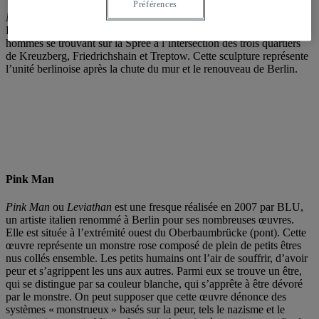
Préférences
Molecule man,
inaugurée en 1999 par l’artiste américain Jonathan
Borofsky, est une énorme sculpture d’aluminium représentant trois
hommes se trouvant sur la Spree à l’intersection des trois quartiers
de Kreuzberg, Friedrichshain et Treptow. Cette sculpture représente
l’unité berlinoise après la chute du mur et le renouveau de Berlin.
Pink Man
Pink Man
ou
Leviathan
est une fresque réalisée en 2007 par BLU,
un artiste italien renommé à Berlin pour ses nombreuses œuvres.
Elle est située à l’extrémité ouest du Oberbaumbrücke (pont). Cette
œuvre représente un monstre rose composé de plein de petits êtres
nus collés ensemble. Les petits humains ont l’air de souffrir, d’avoir
peur et s’agrippent les uns aux autres. Parmi eux se trouve un être,
qui se distingue par sa couleur blanche, qui s’apprête à être dévoré
par le monstre. On peut supposer que cette œuvre dénonce des
systèmes « monstrueux » basés sur la peur, tels le nazisme et le