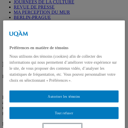
JOURNEES DE LA CULTURE
REVUE DE PRESSE
MA PERCEPTION DU MUR
BERLIN-PRAGUE
CONTACT
Accueil
Préférences en matière de témoins
L’Art de rue à Kreuzberg
Nous utilisons des témoins (cookies) afin de collecter des
informations qui nous permettent d’améliorer votre expérience sur
L’Art de rue à Kreuzberg
le site, de vous proposer des contenus vidéo, d’analyser les
statistiques de fréquentation, etc. Vous pouvez personnaliser votre
Par Candice Mermet
choix en sélectionnant « Préférences ».
Autoriser les témoins
Le quartier de Kreuzberg est un lieu incontournable pour les
amateurs d’art de rue. Il suffit de faire une petite promenade dans le
quartier pour se rendre compte que l’art de rue
,
que ce soit des
graffitis, des sculptures, des fresques murales, est omniprésent.
Tout refuser
Molecule man