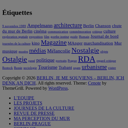
Étiquettes
architecture
Ampelmann
Berlin
Chanson
chute
9 novembre 1989
du mur de Berlin
cinéma
culture
communication
commémoration
critique
Journal de bord
exploration spatiale
exposition
film
goethe institut
guide
Humain
Magazine
kino
MAnger
marchandisation
Mur
journées de la culture
Nostalgie
médias
Mélancolie
musique
musées
objets
RDA
Ostalgie
politique
passé
portraits
Prague
regard critique
urbanisme
Tourisme
Trabant
Rostock
Russie
sociologie
uqam
visiter
Copyright © 2026
BERLIN, JE ME SOUVIENS – BERLIN, ICH
DENK AN DICH
. All rights reserved. Theme:
Cenote
by
ThemeGrill. Powered by
WordPress
.
L’EQUIPE
LES PROJETS
JOURNEES DE LA CULTURE
REVUE DE PRESSE
MA PERCEPTION DU MUR
BERLIN-PRAGUE