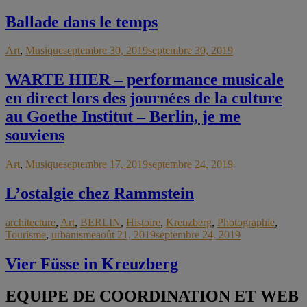
Ballade dans le temps
Art
,
Musique
septembre 30, 2019
septembre 30, 2019
WARTE HIER – performance musicale
en direct lors des journées de la culture
au Goethe Institut – Berlin, je me
souviens
Art
,
Musique
septembre 17, 2019
septembre 24, 2019
L’ostalgie chez Rammstein
architecture
,
Art
,
BERLIN
,
Histoire
,
Kreuzberg
,
Photographie
,
Tourisme
,
urbanisme
août 21, 2019
septembre 24, 2019
Vier Füsse in Kreuzberg
EQUIPE DE COORDINATION ET WEB