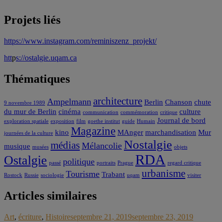
Projets liés
https://www.instagram.com/reminiszenz_projekt/
htt
p
s://ostalgie.uqam.ca
Thématiques
architecture
Ampelmann
Berlin
Chanson
chute
9 novembre 1989
du mur de Berlin
cinéma
culture
communication
commémoration
critique
Journal de bord
exploration spatiale
exposition
film
goethe institut
guide
Humain
Magazine
kino
MAnger
marchandisation
Mur
journées de la culture
Nostalgie
médias
Mélancolie
musique
musées
objets
RDA
Ostalgie
politique
passé
portraits
Prague
regard critique
urbanisme
Tourisme
Trabant
Rostock
Russie
sociologie
uqam
visiter
Articles similaires
Art
,
écriture
,
Histoire
septembre 21, 2019
septembre 23, 2019