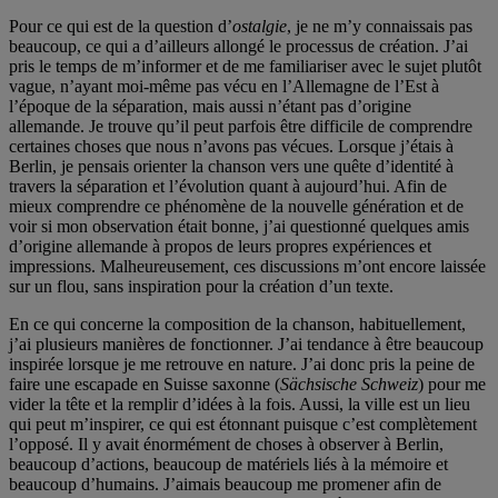
Pour ce qui est de la question d’
ostalgie
, je ne m’y connaissais pas
beaucoup, ce qui a d’ailleurs allongé le processus de création. J’ai
pris le temps de m’informer et de me familiariser avec le sujet plutôt
vague, n’ayant moi-même pas vécu en l’Allemagne de l’Est à
l’époque de la séparation, mais aussi n’étant pas d’origine
allemande. Je trouve qu’il peut parfois être difficile de comprendre
certaines choses que nous n’avons pas vécues. Lorsque j’étais à
Berlin, je pensais orienter la chanson vers une quête d’identité à
travers la séparation et l’évolution quant à aujourd’hui. Afin de
mieux comprendre ce phénomène de la nouvelle génération et de
voir si mon observation était bonne, j’ai questionné quelques amis
d’origine allemande à propos de leurs propres expériences et
impressions. Malheureusement, ces discussions m’ont encore laissée
sur un flou, sans inspiration pour la création d’un texte.
En ce qui concerne la composition de la chanson, habituellement,
j’ai plusieurs manières de fonctionner. J’ai tendance à être beaucoup
inspirée lorsque je me retrouve en nature. J’ai donc pris la peine de
faire une escapade en Suisse saxonne (
Sächsische Schweiz
) pour me
vider la tête et la remplir d’idées à la fois. Aussi, la ville est un lieu
qui peut m’inspirer, ce qui est étonnant puisque c’est complètement
l’opposé. Il y avait énormément de choses à observer à Berlin,
beaucoup d’actions, beaucoup de matériels liés à la mémoire et
beaucoup d’humains. J’aimais beaucoup me promener afin de