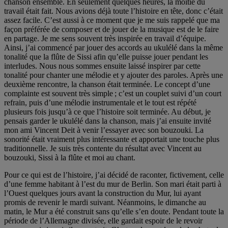
chanson ensemble. En seulement quelques heures, la moitié du
travail était fait. Nous avions déjà toute l’histoire en tête, donc c’était
assez facile. C’est aussi à ce moment que je me suis rappelé que ma
façon préférée de composer et de jouer de la musique est de le faire
en partage. Je me sens souvent très inspirée en travail d’équipe.
Ainsi, j’ai commencé par jouer des accords au ukulélé dans la même
tonalité que la flûte de Sissi afin qu’elle puisse jouer pendant les
interludes. Nous nous sommes ensuite laissé inspirer par cette
tonalité pour chanter une mélodie et y ajouter des paroles. Après une
deuxième rencontre, la chanson était terminée. Le concept d’une
complainte est souvent très simple ; c’est un couplet suivi d’un court
refrain, puis d’une mélodie instrumentale et le tout est répété
plusieurs fois jusqu’à ce que l’histoire soit terminée. Au début, je
pensais garder le ukulélé dans la chanson, mais j’ai ensuite invité
mon ami Vincent Deit à venir l’essayer avec son bouzouki. La
sonorité était vraiment plus intéressante et apportait une touche plus
traditionnelle. Je suis très contente du résultat avec Vincent au
bouzouki, Sissi à la flûte et moi au chant.
Pour ce qui est de l’histoire, j’ai décidé de raconter, fictivement, celle
d’une femme habitant à l’est du mur de Berlin. Son mari était parti à
l’Ouest quelques jours avant la construction du Mur, lui ayant
promis de revenir le mardi suivant. Néanmoins, le dimanche au
matin, le Mur a été construit sans qu’elle s’en doute. Pendant toute la
période de l’Allemagne divisée, elle gardait espoir de le revoir