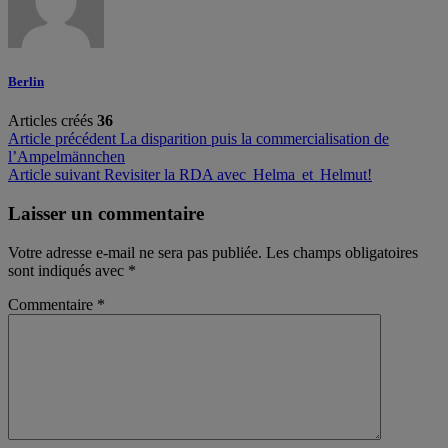
Berlin
Articles créés
36
Navigation
Article précédent
La disparition puis la commercialisation de
l’Ampelmännchen
de
Article suivant
Revisiter la RDA avec Helma et Helmut!
l’article
Laisser un commentaire
Votre adresse e-mail ne sera pas publiée.
Les champs obligatoires
sont indiqués avec
*
Commentaire
*