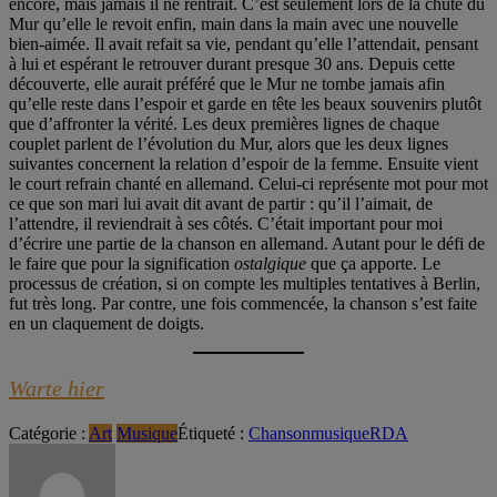
encore, mais jamais il ne rentrait. C’est seulement lors de la chute du
Mur qu’elle le revoit enfin, main dans la main avec une nouvelle
bien-aimée. Il avait refait sa vie, pendant qu’elle l’attendait, pensant
à lui et espérant le retrouver durant presque 30 ans. Depuis cette
découverte, elle aurait préféré que le Mur ne tombe jamais afin
qu’elle reste dans l’espoir et garde en tête les beaux souvenirs plutôt
que d’affronter la vérité. Les deux premières lignes de chaque
couplet parlent de l’évolution du Mur, alors que les deux lignes
suivantes concernent la relation d’espoir de la femme. Ensuite vient
le court refrain chanté en allemand. Celui-ci représente mot pour mot
ce que son mari lui avait dit avant de partir : qu’il l’aimait, de
l’attendre, il reviendrait à ses côtés. C’était important pour moi
d’écrire une partie de la chanson en allemand. Autant pour le défi de
le faire que pour la signification
ostalgique
que ça apporte. Le
processus de création, si on compte les multiples tentatives à Berlin,
fut très long. Par contre, une fois commencée, la chanson s’est faite
en un claquement de doigts.
Warte hier
Catégorie :
Art
Musique
Étiqueté :
Chanson
musique
RDA