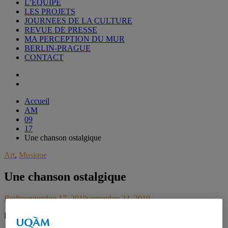
L’EQUIPE
LES PROJETS
JOURNEES DE LA CULTURE
REVUE DE PRESSE
MA PERCEPTION DU MUR
BERLIN-PRAGUE
CONTACT
Accueil
AM
09
17
Une chanson ostalgique
Art
,
Musique
Une chanson ostalgique
Berlin
septembre 17, 2019
septembre 24, 2019
P
ar Melyssa Lemieux